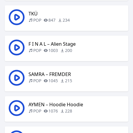
TKÜ
POP
847
234
F I N A L – Alien Stage
POP
1003
200
SAMRA – FREMDER
POP
1045
215
AYMEN – Hoodie Hoodie
POP
1076
228