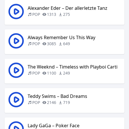
Alexander Eder – Der allerletzte Tanz
POP
1313
275
Always Remember Us This Way
POP
3085
649
The Weeknd – Timeless with Playboi Carti
POP
1100
249
Teddy Swims – Bad Dreams
POP
2146
719
Lady GaGa – Poker Face