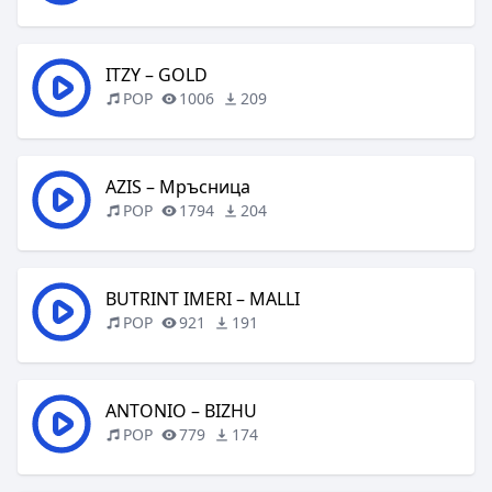
ITZY – GOLD
POP
1006
209
AZIS – Мръсница
POP
1794
204
BUTRINT IMERI – MALLI
POP
921
191
ANTONIO – BIZHU
POP
779
174