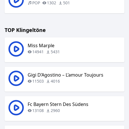
POP
1302
501
TOP Klingeltöne
Miss Marple
14941
5431
Gigi D’Agostino – L’amour Toujours
11503
4016
Fc Bayern Stern Des Südens
13108
2960