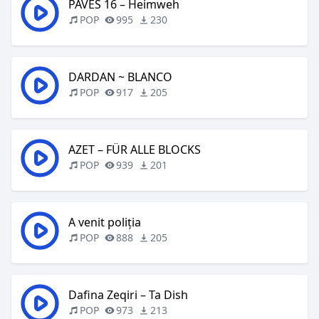
PAVES 16 – Heimweh
POP
995
230
DARDAN ~ BLANCO
POP
917
205
AZET – FÜR ALLE BLOCKS
POP
939
201
A venit poliția
POP
888
205
Dafina Zeqiri – Ta Dish
POP
973
213