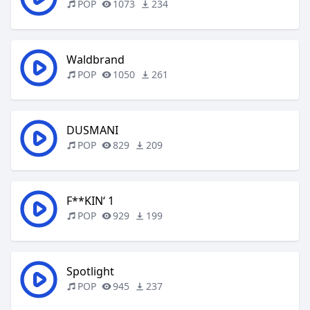
POP
1073
234
Waldbrand
POP
1050
261
DUSMANI
POP
829
209
F**KIN‘ 1
POP
929
199
Spotlight
POP
945
237