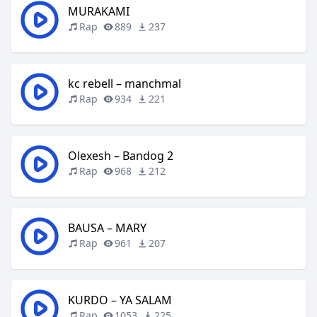
MURAKAMI
Rap
889
237
kc rebell – manchmal
Rap
934
221
Olexesh – Bandog 2
Rap
968
212
BAUSA – MARY
Rap
961
207
KURDO – YA SALAM
Rap
1053
225