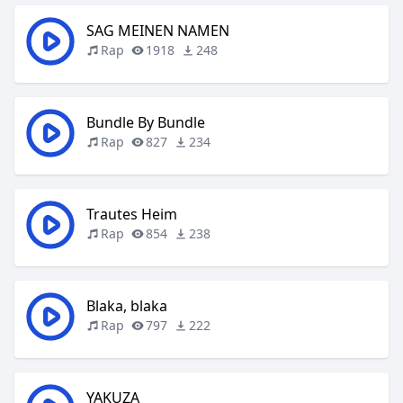
SAG MEINEN NAMEN
Rap
1918
248
Bundle By Bundle
Rap
827
234
Trautes Heim
Rap
854
238
Blaka, blaka
Rap
797
222
YAKUZA