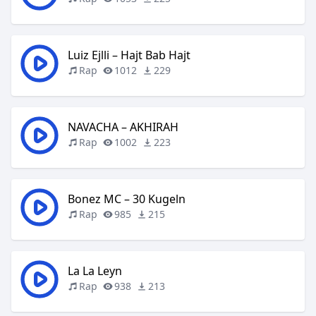
Luiz Ejlli – Hajt Bab Hajt
Rap
1012
229
NAVACHA – AKHIRAH
Rap
1002
223
Bonez MC – 30 Kugeln
Rap
985
215
La La Leyn
Rap
938
213