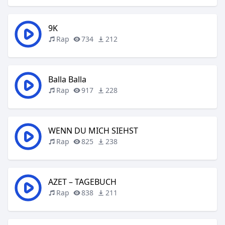
9K
Rap
734
212
Balla Balla
Rap
917
228
WENN DU MICH SIEHST
Rap
825
238
AZET – TAGEBUCH
Rap
838
211