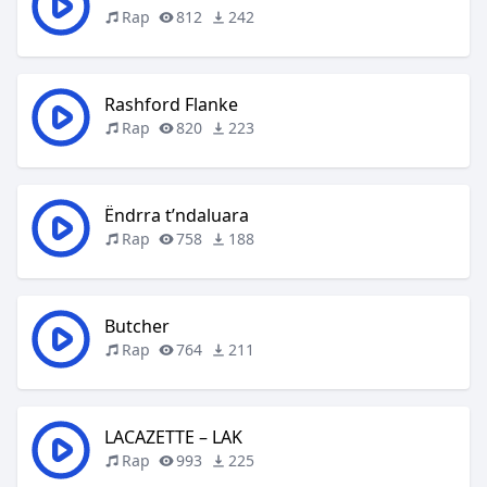
Rap
812
242
Rashford Flanke
Rap
820
223
Ëndrra t’ndaluara
Rap
758
188
Butcher
Rap
764
211
LACAZETTE – LAK
Rap
993
225