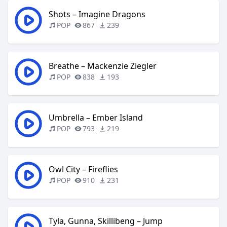
Shots – Imagine Dragons
POP
867
239
Breathe – Mackenzie Ziegler
POP
838
193
Umbrella – Ember Island
POP
793
219
Owl City – Fireflies
POP
910
231
Tyla, Gunna, Skillibeng – Jump