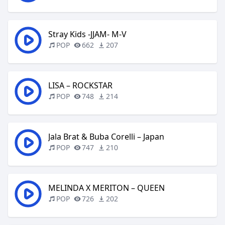
Stray Kids -JJAM- M-V
POP
662
207
LISA – ROCKSTAR
POP
748
214
Jala Brat & Buba Corelli – Japan
POP
747
210
MELINDA X MERITON – QUEEN
POP
726
202