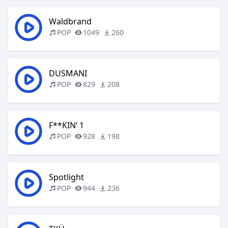
Waldbrand
POP
1049
260
DUSMANI
POP
829
208
F**KIN‘ 1
POP
928
198
Spotlight
POP
944
236