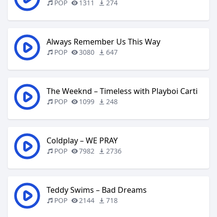
POP
1311
274
Always Remember Us This Way
POP
3080
647
The Weeknd – Timeless with Playboi Carti
POP
1099
248
Coldplay – WE PRAY
POP
7982
2736
Teddy Swims – Bad Dreams
POP
2144
718