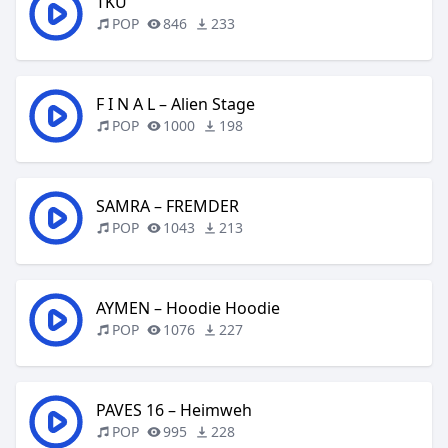
TKÜ
POP
846
233
F I N A L – Alien Stage
POP
1000
198
SAMRA – FREMDER
POP
1043
213
AYMEN – Hoodie Hoodie
POP
1076
227
PAVES 16 – Heimweh
POP
995
228