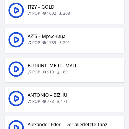
ITZY – GOLD
POP
1002
208
AZIS – Мръсница
POP
1789
201
BUTRINT IMERI – MALLI
POP
919
189
ANTONIO – BIZHU
POP
778
171
Alexander Eder – Der allerletzte Tanz