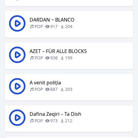
DARDAN ~ BLANCO
POP
917
204
AZET – FÜR ALLE BLOCKS
POP
938
199
A venit poliția
POP
887
203
Dafina Zeqiri – Ta Dish
POP
973
212