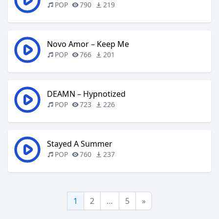
POP
790
219
Novo Amor – Keep Me
POP
766
201
DEAMN – Hypnotized
POP
723
226
Stayed A Summer
POP
760
237
1
2
…
5
»