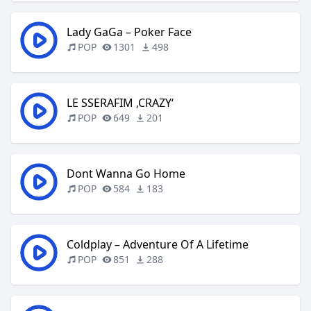
Lady GaGa – Poker Face
POP
1301
498
LE SSERAFIM ‚CRAZY‘
POP
649
201
Dont Wanna Go Home
POP
584
183
Coldplay – Adventure Of A Lifetime
POP
851
288