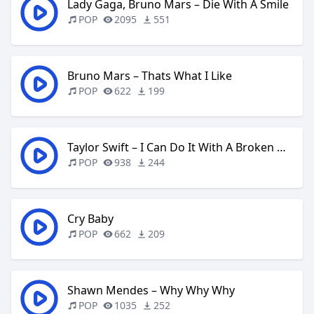
Lady Gaga, Bruno Mars – Die With A Smile
POP
2095
551
Bruno Mars – Thats What I Like
POP
622
199
Taylor Swift – I Can Do It With A Broken Heart
POP
938
244
Cry Baby
POP
662
209
Shawn Mendes – Why Why Why
POP
1035
252