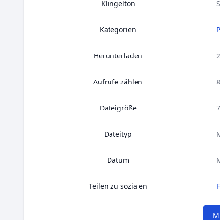
Klingelton
S
Kategorien
Herunterladen
2
Aufrufe zählen
8
Dateigröße
7
Dateityp
Datum
M
Teilen zu sozialen
F
M