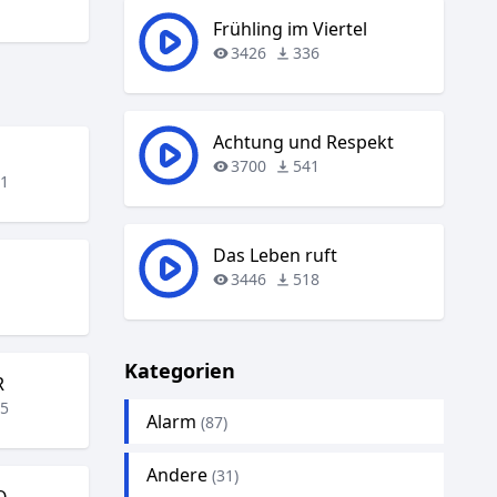
Frühling im Viertel
3426
336
Achtung und Respekt
3700
541
61
Das Leben ruft
3446
518
7
Kategorien
R
15
Alarm
(87)
Andere
(31)