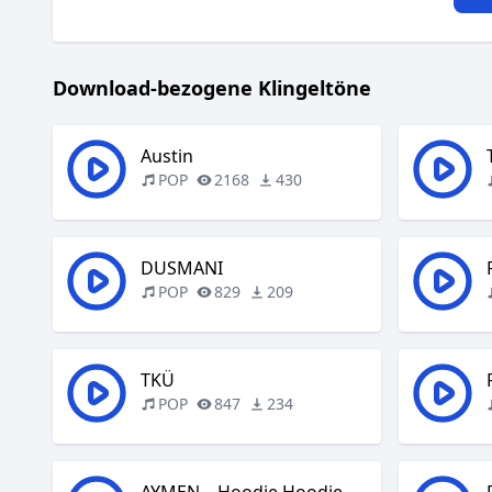
Download-bezogene Klingeltöne
Austin
POP
2168
430
DUSMANI
POP
829
209
TKÜ
POP
847
234