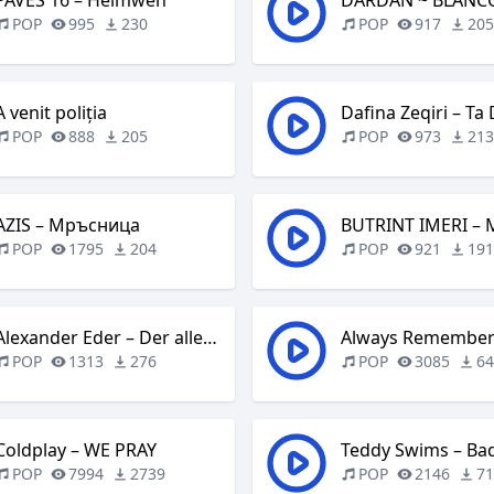
PAVES 16 – Heimweh
DARDAN ~ BLANC
POP
995
230
POP
917
20
A venit poliția
Dafina Zeqiri – Ta
POP
888
205
POP
973
21
AZIS – Мръсница
BUTRINT IMERI – 
POP
1795
204
POP
921
19
Alexander Eder – Der allerletzte Tanz
POP
1313
276
POP
3085
6
Coldplay – WE PRAY
POP
7994
2739
POP
2146
7