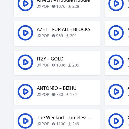
AYMEN – Hoodie Hoodie
POP
1076
228
AZET – FÜR ALLE BLOCKS
POP
939
201
ITZY – GOLD
POP
1006
209
ANTONIO – BIZHU
POP
780
174
The Weeknd – Timeless with Playboi Carti
POP
1100
249