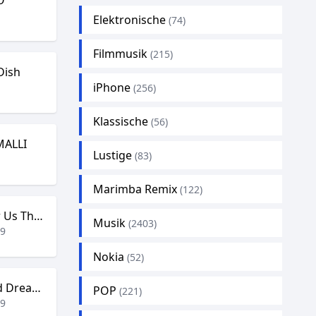
O
5
Elektronische
(74)
Filmmusik
(215)
 Dish
iPhone
3
(256)
Klassische
(56)
MALLI
Lustige
(83)
1
Marimba Remix
(122)
Always Remember Us This Way
Musik
(2403)
49
Nokia
(52)
Teddy Swims – Bad Dreams
POP
(221)
19