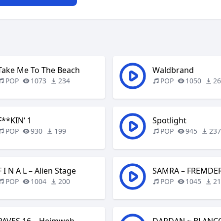
Take Me To The Beach
Waldbrand
POP
1073
234
POP
1050
2
F**KIN‘ 1
Spotlight
POP
930
199
POP
945
23
F I N A L – Alien Stage
SAMRA – FREMDE
POP
1004
200
POP
1045
2