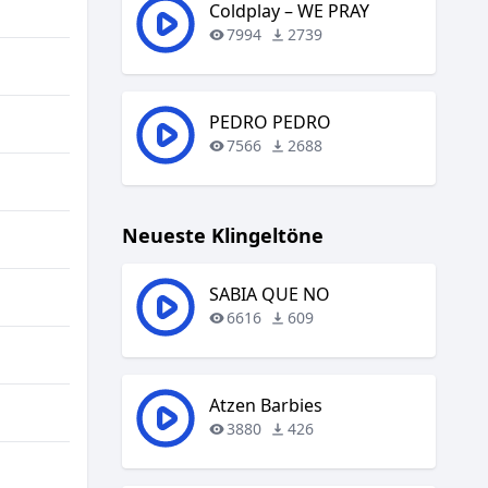
regeln.
Coldplay – WE PRAY
7994
2739
PEDRO PEDRO
7566
2688
Neueste Klingeltöne
SABIA QUE NO
6616
609
Atzen Barbies
3880
426