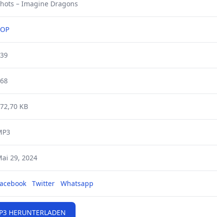
hots – Imagine Dragons
POP
39
68
72,70 KB
MP3
ai 29, 2024
acebook
Twitter
Whatsapp
P3 HERUNTERLADEN