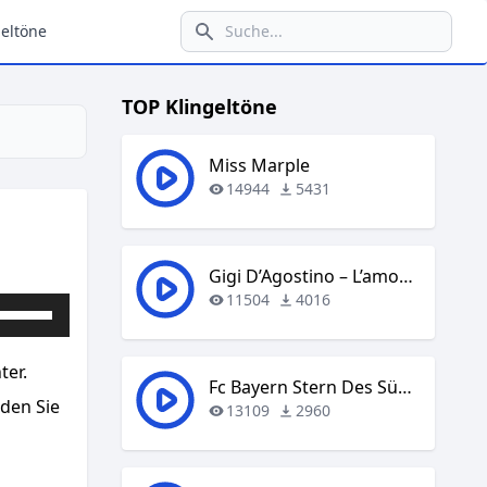
eltöne
TOP Klingeltöne
Miss Marple
14944
5431
Gigi D’Agostino – L’amour Toujours
11504
4016
Pfeiltasten
Hoch/Runter
benutzen,
ter.
um
Fc Bayern Stern Des Südens
aden Sie
die
13109
2960
Lautstärke
zu