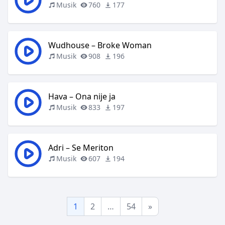
Musik
760
177
Wudhouse – Broke Woman
Musik
908
196
Hava – Ona nije ja
Musik
833
197
Adri – Se Meriton
Musik
607
194
1
2
…
54
»