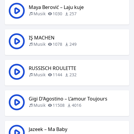
Maya Berović – Laju kuje
Musik
1030
257
IŞ MACHEN
Musik
1078
249
RUSSISCH ROULETTE
Musik
1144
232
Gigi D’Agostino – L’amour Toujours
Musik
11508
4016
Jazeek – Ma Baby