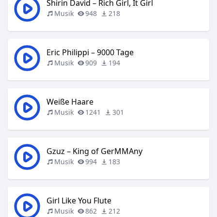
Shirin David – Rich Girl, It Girl
Musik
948
218
Eric Philippi – 9000 Tage
Musik
909
194
Weiße Haare
Musik
1241
301
Gzuz – King of GerMMAny
Musik
994
183
Girl Like You Flute
Musik
862
212