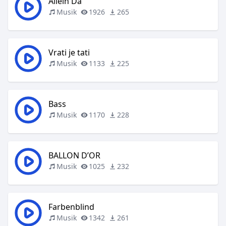
Allein Da
Musik
1926
265
Vrati je tati
Musik
1133
225
Bass
Musik
1170
228
BALLON D’OR
Musik
1025
232
Farbenblind
Musik
1342
261