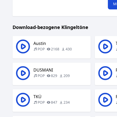
M
Download-bezogene Klingeltöne
Austin
POP
2168
430
DUSMANI
POP
829
209
TKÜ
POP
847
234