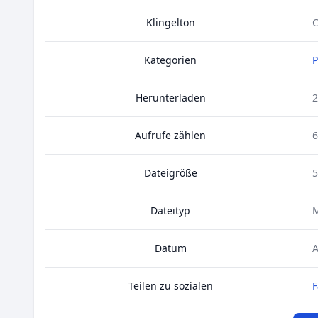
Klingelton
C
Kategorien
Herunterladen
2
Aufrufe zählen
6
Dateigröße
5
Dateityp
Datum
A
Teilen zu sozialen
F