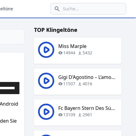
eltöne
TOP Klingeltöne
Miss Marple
14944
5432
Gigi D’Agostino – L’amour Toujours
11507
4016
Pfeiltasten
Hoch/Runter
benutzen,
 Android
um
Fc Bayern Stern Des Südens
die
13109
2961
aden Sie
Lautstärke
zu