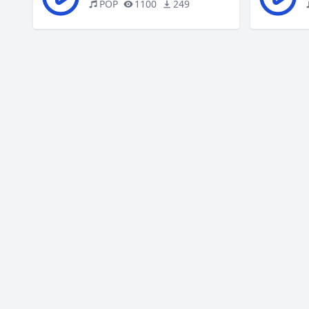
POP
1100
249