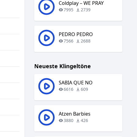
regeln.
Coldplay – WE PRAY
7995
2739
PEDRO PEDRO
7566
2688
Neueste Klingeltöne
SABIA QUE NO
6616
609
Atzen Barbies
3880
426