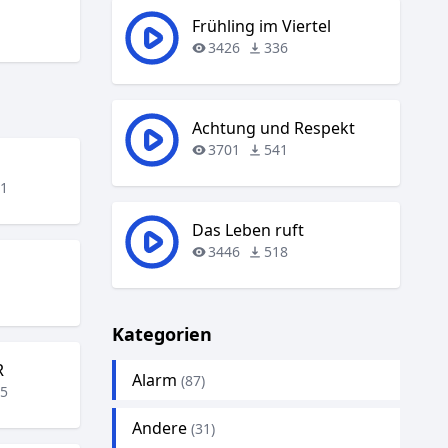
Frühling im Viertel
3426
336
Achtung und Respekt
3701
541
61
Das Leben ruft
3446
518
7
Kategorien
R
Alarm
(87)
15
Andere
(31)