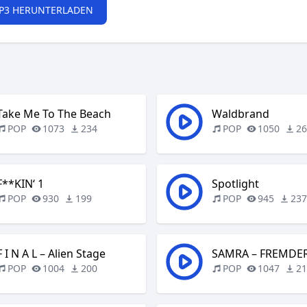
P3 HERUNTERLADEN
Take Me To The Beach
Waldbrand
POP
1073
234
POP
1050
2
F**KIN‘ 1
Spotlight
POP
930
199
POP
945
23
F I N A L – Alien Stage
SAMRA – FREMDE
POP
1004
200
POP
1047
2