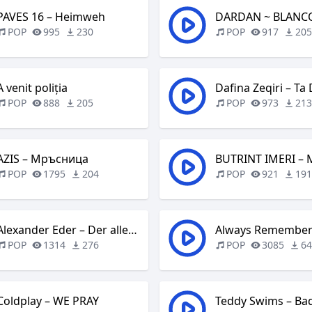
PAVES 16 – Heimweh
DARDAN ~ BLANC
POP
995
230
POP
917
20
A venit poliția
Dafina Zeqiri – Ta
POP
888
205
POP
973
21
AZIS – Мръсница
BUTRINT IMERI – 
POP
1795
204
POP
921
19
Alexander Eder – Der allerletzte Tanz
POP
1314
276
POP
3085
6
Coldplay – WE PRAY