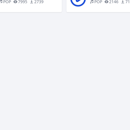
POP
7995
2739
POP
2146
7