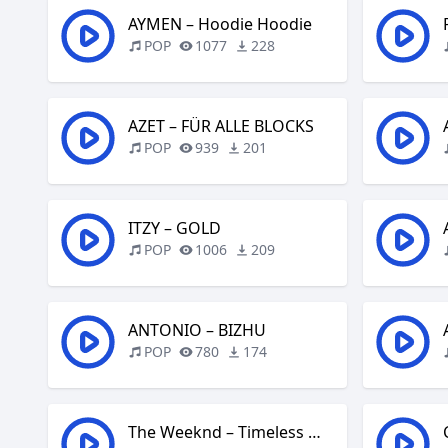
AYMEN – Hoodie Hoodie
POP
1077
228
AZET – FÜR ALLE BLOCKS
POP
939
201
ITZY – GOLD
POP
1006
209
ANTONIO – BIZHU
POP
780
174
The Weeknd – Timeless with Playboi Carti