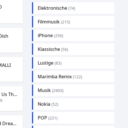
O
Elektronische
(74)
5
Filmmusik
(215)
iPhone
 Dish
(256)
3
Klassische
(56)
Lustige
(83)
MALLI
1
Marimba Remix
(122)
Musik
(2403)
Always Remember Us This Way
49
Nokia
(52)
POP
(221)
Teddy Swims – Bad Dreams