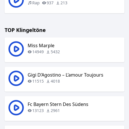
Rap
937
213
TOP Klingeltöne
Miss Marple
14949
5432
Gigi D’Agostino – L’amour Toujours
11515
4018
Fc Bayern Stern Des Südens
13123
2961