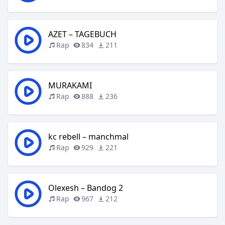
AZET – TAGEBUCH
Rap
834
211
MURAKAMI
Rap
888
236
kc rebell – manchmal
Rap
929
221
Olexesh – Bandog 2
Rap
967
212