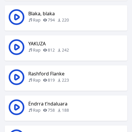
Blaka, blaka
Rap
794
220
YAKUZA
Rap
812
242
Rashford Flanke
Rap
819
223
Ëndrra t’ndaluara
Rap
758
188