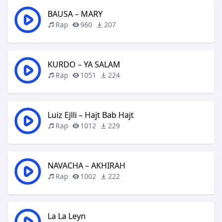
BAUSA – MARY
Rap
960
207
KURDO – YA SALAM
Rap
1051
224
Luiz Ejlli – Hajt Bab Hajt
Rap
1012
229
NAVACHA – AKHIRAH
Rap
1002
222
La La Leyn