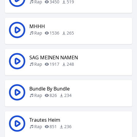
Rap
3450
519
MHHH
Rap
1536
265
SAG MEINEN NAMEN
Rap
1917
248
Bundle By Bundle
Rap
826
234
Trautes Heim
Rap
851
236