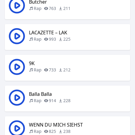
Butcher
Rap
763
211
LACAZETTE – LAK
Rap
993
225
9K
Rap
733
212
Balla Balla
Rap
914
228
WENN DU MICH SIEHST
Rap
825
238