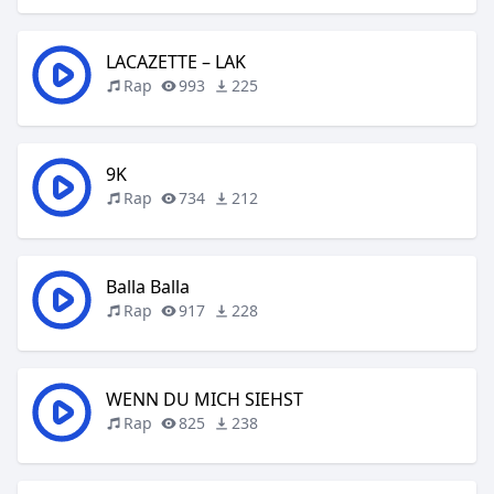
LACAZETTE – LAK
Rap
993
225
9K
Rap
734
212
Balla Balla
Rap
917
228
WENN DU MICH SIEHST
Rap
825
238