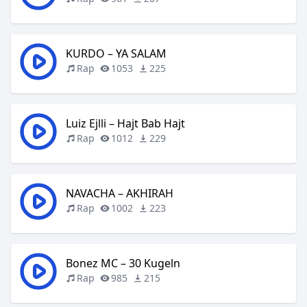
KURDO – YA SALAM
Rap
1053
225
Luiz Ejlli – Hajt Bab Hajt
Rap
1012
229
NAVACHA – AKHIRAH
Rap
1002
223
Bonez MC – 30 Kugeln
Rap
985
215