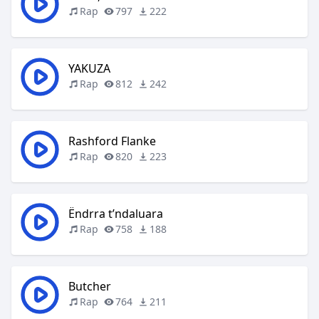
Rap
797
222
YAKUZA
Rap
812
242
Rashford Flanke
Rap
820
223
Ëndrra t’ndaluara
Rap
758
188
Butcher
Rap
764
211