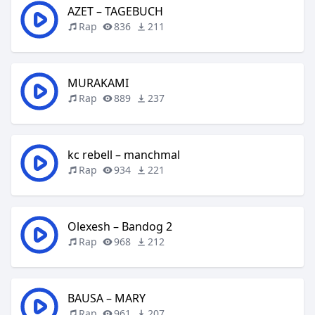
AZET – TAGEBUCH
Rap
836
211
MURAKAMI
Rap
889
237
kc rebell – manchmal
Rap
934
221
Olexesh – Bandog 2
Rap
968
212
BAUSA – MARY
Rap
961
207