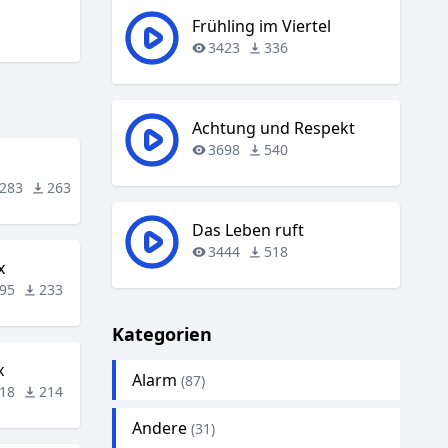
Frühling im Viertel
3423
336
Achtung und Respekt
3698
540
283
263
Das Leben ruft
3444
518
x
95
233
Kategorien
x
Alarm
(87)
18
214
Andere
(31)