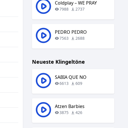
regeln.
Coldplay – WE PRAY
7988
2737
PEDRO PEDRO
7563
2688
Neueste Klingeltöne
SABIA QUE NO
6613
609
Atzen Barbies
3875
426