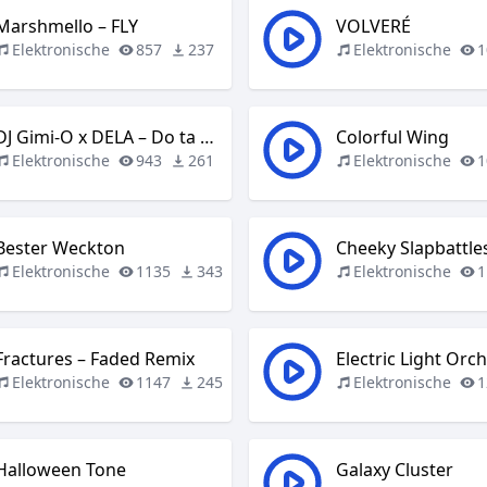
Marshmello – FLY
VOLVERÉ
Elektronische
857
237
Elektronische
1
DJ Gimi-O x DELA – Do ta Kallim
Colorful Wing
Elektronische
943
261
Elektronische
1
Bester Weckton
Cheeky Slapbattle
Elektronische
1135
343
Elektronische
1
Fractures – Faded Remix
Electric Light Orc
Elektronische
1147
245
Elektronische
1
Halloween Tone
Galaxy Cluster