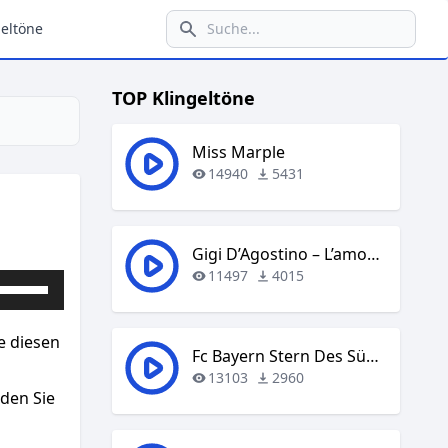
eltöne
TOP Klingeltöne
Miss Marple
14940
5431
Gigi D’Agostino – L’amour Toujours
11497
4015
Pfeiltasten
Hoch/Runter
benutzen,
e diesen
um
Fc Bayern Stern Des Südens
die
13103
2960
aden Sie
Lautstärke
zu