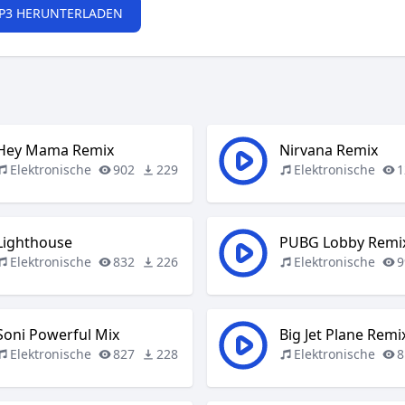
P3 HERUNTERLADEN
Hey Mama Remix
Nirvana Remix
Elektronische
902
229
Elektronische
1
Lighthouse
PUBG Lobby Remi
Elektronische
832
226
Elektronische
9
Soni Powerful Mix
Big Jet Plane Remi
Elektronische
827
228
Elektronische
8