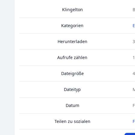
Klingelton
B
Kategorien
E
Herunterladen
3
Aufrufe zählen
1
Dateigröße
4
Dateityp
Datum
F
Teilen zu sozialen
F