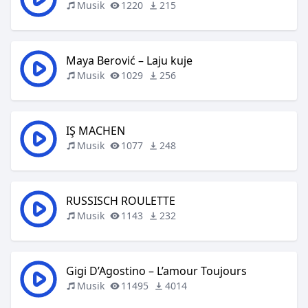
Musik
1220
215
Maya Berović – Laju kuje
Musik
1029
256
IŞ MACHEN
Musik
1077
248
RUSSISCH ROULETTE
Musik
1143
232
Gigi D’Agostino – L’amour Toujours
Musik
11495
4014