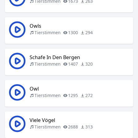
Tierstimmen
1673
263
Owls
Tierstimmen
1300
294
Schafe In Den Bergen
Tierstimmen
1407
320
Owl
Tierstimmen
1295
272
Viele Vögel
Tierstimmen
2688
313