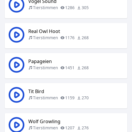
Vogel Sound
Tierstimmen
1286
305
Real Owl Hoot
Tierstimmen
1176
268
Papageien
Tierstimmen
1451
268
Tit Bird
Tierstimmen
1159
270
Wolf Growling
Tierstimmen
1207
276