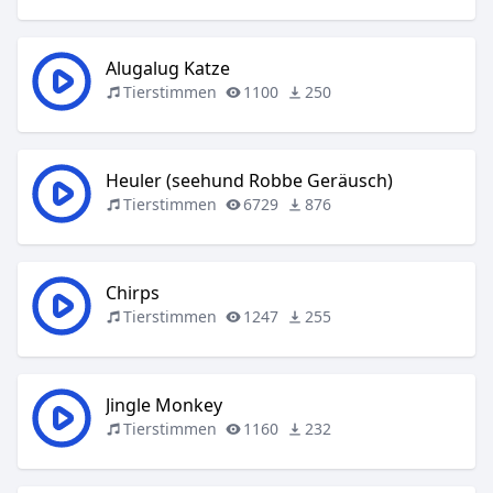
Alugalug Katze
Tierstimmen
1100
250
Heuler (seehund Robbe Geräusch)
Tierstimmen
6729
876
Chirps
Tierstimmen
1247
255
Jingle Monkey
Tierstimmen
1160
232