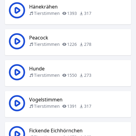
Hänekrähen
Tierstimmen
1393
317
Peacock
Tierstimmen
1226
278
Hunde
Tierstimmen
1550
273
Vogelstimmen
Tierstimmen
1391
317
Fickende Eichhörnchen