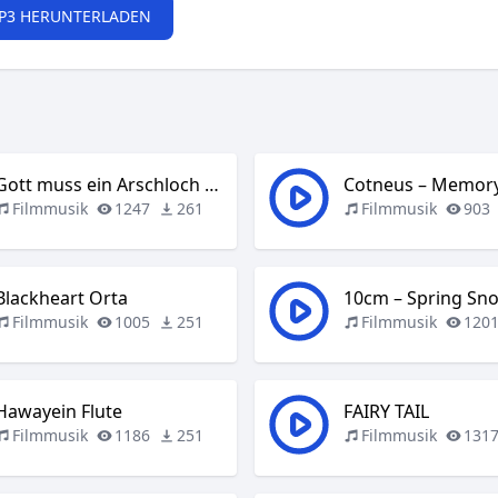
P3 HERUNTERLADEN
Gott muss ein Arschloch sein
Filmmusik
1247
261
Filmmusik
903
Blackheart Orta
10cm – Spring Sn
Filmmusik
1005
251
Filmmusik
120
Hawayein Flute
FAIRY TAIL
Filmmusik
1186
251
Filmmusik
131