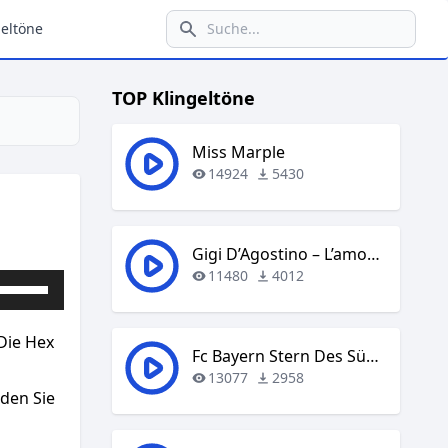
eltöne
TOP Klingeltöne
Miss Marple
14924
5430
Gigi D’Agostino – L’amour Toujours
11480
4012
Pfeiltasten
Hoch/Runter
benutzen,
 Die Hex
um
Fc Bayern Stern Des Südens
die
13077
2958
aden Sie
Lautstärke
zu