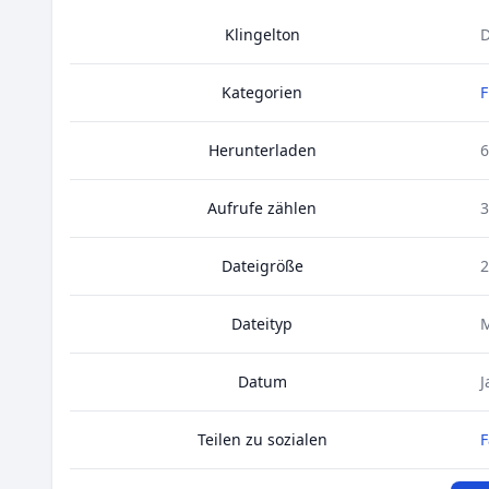
Klingelton
D
Kategorien
F
Herunterladen
6
Aufrufe zählen
3
Dateigröße
2
Dateityp
Datum
J
Teilen zu sozialen
F