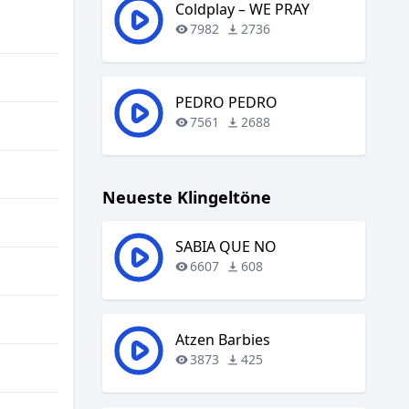
regeln.
Coldplay – WE PRAY
7982
2736
PEDRO PEDRO
7561
2688
Neueste Klingeltöne
SABIA QUE NO
6607
608
Atzen Barbies
3873
425