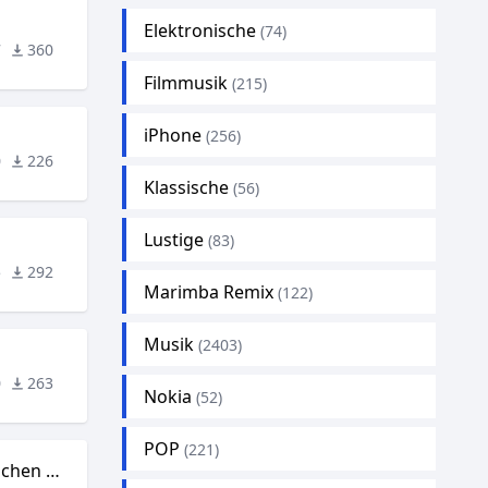
Elektronische
(74)
7
360
Filmmusik
(215)
iPhone
n
(256)
0
226
Klassische
(56)
Lustige
(83)
5
292
Marimba Remix
(122)
Musik
(2403)
0
263
Nokia
(52)
POP
(221)
Das schönste Mädchen der Welt