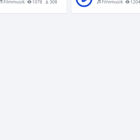
Filmmusik
1078
308
Filmmusik
120