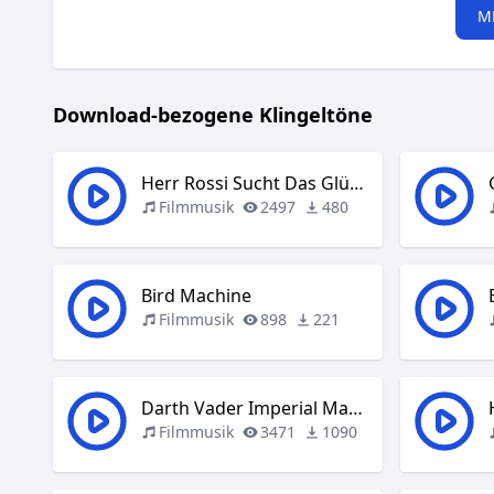
M
Download-bezogene Klingeltöne
Herr Rossi Sucht Das Glück
Filmmusik
2497
480
Bird Machine
Filmmusik
898
221
Darth Vader Imperial March
Filmmusik
3471
1090