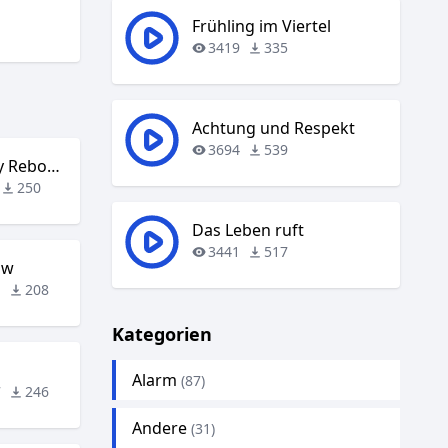
Frühling im Viertel
3419
335
Achtung und Respekt
3694
539
Cotneus – Memory Rebooted
250
Das Leben ruft
3441
517
ow
1
208
Kategorien
Alarm
(87)
7
246
Andere
(31)