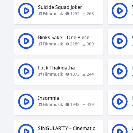
Suicide Squad Joker
Filmmusik
1255
263
Binks Sake – One Piece
Filmmusik
2189
309
Fock Thakidatha
Filmmusik
1073
244
Insomnia
Filmmusik
1948
439
SINGULARITY – Cinematic