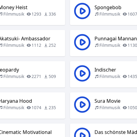
Money Heist
Spongebob
Filmmusik
1293
336
Filmmusik
160
Akatsuki- Ambassador
Punnagai Manna
Filmmusik
1112
252
Filmmusik
113
Jeopardy
Indischer
Filmmusik
2271
509
Filmmusik
143
Haryana Hood
Sura Movie
Filmmusik
1074
235
Filmmusik
105
Cinematic Motivational