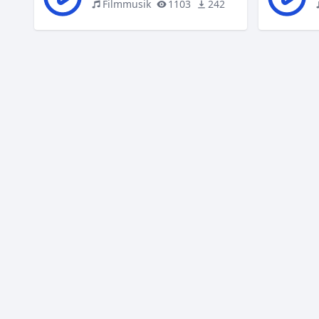
Filmmusik
1103
242