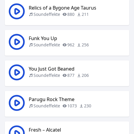
Relics of a Bygone Age Taurus
Soundeffekte
880
211
Funk You Up
Soundeffekte
962
256
You Just Got Beaned
Soundeffekte
877
206
Parugu Rock Theme
Soundeffekte
1073
230
Fresh – Alcatel