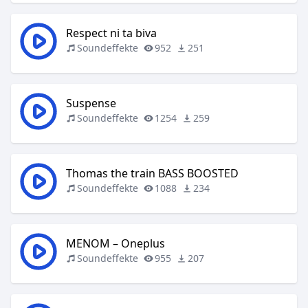
Respect ni ta biva
Soundeffekte
952
251
Suspense
Soundeffekte
1254
259
Thomas the train BASS BOOSTED
Soundeffekte
1088
234
MENOM – Oneplus
Soundeffekte
955
207