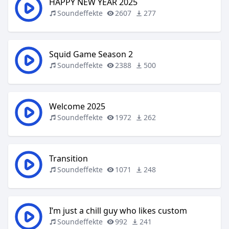
HAPPY NEW YEAR 2025
Soundeffekte
2607
277
Squid Game Season 2
Soundeffekte
2388
500
Welcome 2025
Soundeffekte
1972
262
Transition
Soundeffekte
1071
248
I’m just a chill guy who likes custom
Soundeffekte
992
241