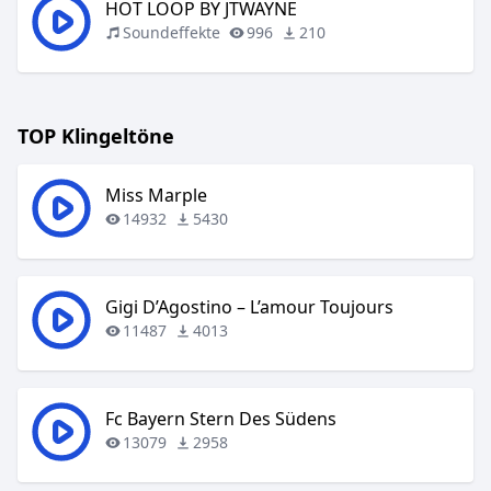
HOT LOOP BY JTWAYNE
Soundeffekte
996
210
TOP Klingeltöne
Miss Marple
14932
5430
Gigi D’Agostino – L’amour Toujours
11487
4013
Fc Bayern Stern Des Südens
13079
2958