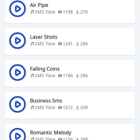
Air Pipe
SMS Töne
1198
270
Laser Shots
SMS Töne
1241
286
Falling Coins
SMS Töne
1186
286
Business Sms
SMS Töne
1212
339
Romantic Melody
SMS Töne
1156
288