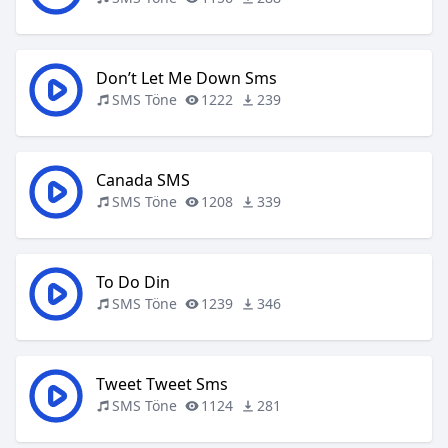
Don’t Let Me Down Sms
SMS Töne
1222
239
Canada SMS
SMS Töne
1208
339
To Do Din
SMS Töne
1239
346
Tweet Tweet Sms
SMS Töne
1124
281