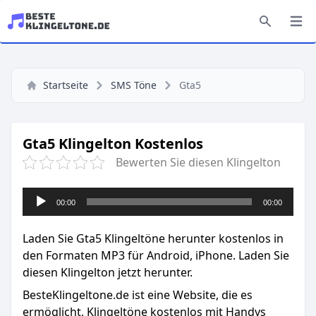
Startseite
SMS Töne
Gta5
Gta5 Klingelton Kostenlos
Bewerten Sie diesen Klingelton
Audio-
00:00
00:00
Player
Laden Sie Gta5 Klingeltöne herunter kostenlos in
den Formaten MP3 für Android, iPhone. Laden Sie
diesen Klingelton jetzt herunter.
BesteKlingeltone.de
ist eine Website, die es
ermöglicht, Klingeltöne kostenlos mit Handys