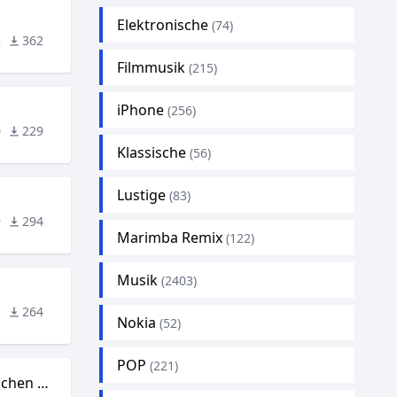
Elektronische
(74)
8
362
Filmmusik
(215)
iPhone
n
(256)
0
229
Klassische
(56)
Lustige
(83)
9
294
Marimba Remix
(122)
Musik
(2403)
1
264
Nokia
(52)
POP
(221)
Das schönste Mädchen der Welt