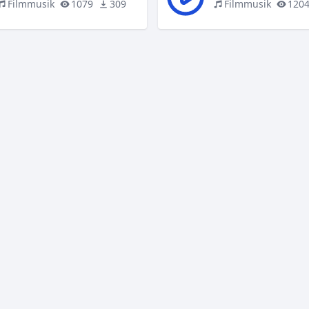
Filmmusik
1079
309
Filmmusik
120