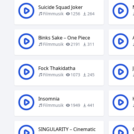
Suicide Squad Joker
Filmmusik
1256
264
Binks Sake – One Piece
Filmmusik
2191
311
Fock Thakidatha
Filmmusik
1073
245
Insomnia
Filmmusik
1949
441
SINGULARITY – Cinematic