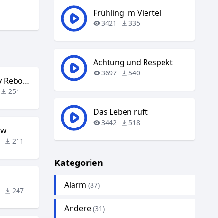
Frühling im Viertel
3421
335
Achtung und Respekt
3697
540
Cotneus – Memory Rebooted
251
Das Leben ruft
3442
518
ow
4
211
Kategorien
Alarm
(87)
7
247
Andere
(31)