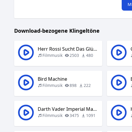
M
Download-bezogene Klingeltöne
Herr Rossi Sucht Das Glück
Filmmusik
2503
480
Bird Machine
Filmmusik
898
222
Darth Vader Imperial March
Filmmusik
3475
1091