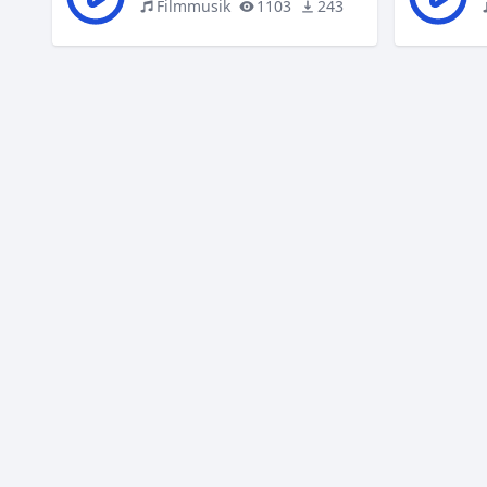
Filmmusik
1103
243