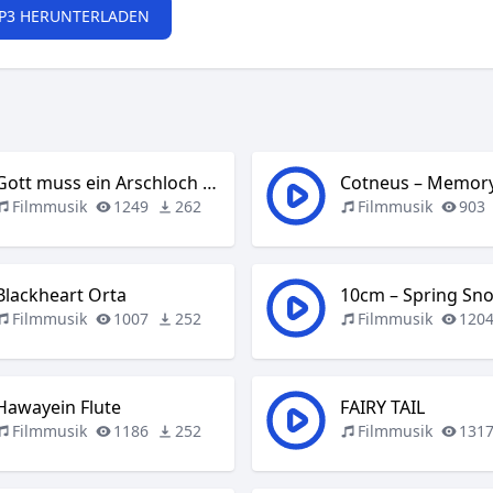
P3 HERUNTERLADEN
Gott muss ein Arschloch sein
Filmmusik
1249
262
Filmmusik
903
Blackheart Orta
10cm – Spring Sn
Filmmusik
1007
252
Filmmusik
120
Hawayein Flute
FAIRY TAIL
Filmmusik
1186
252
Filmmusik
131