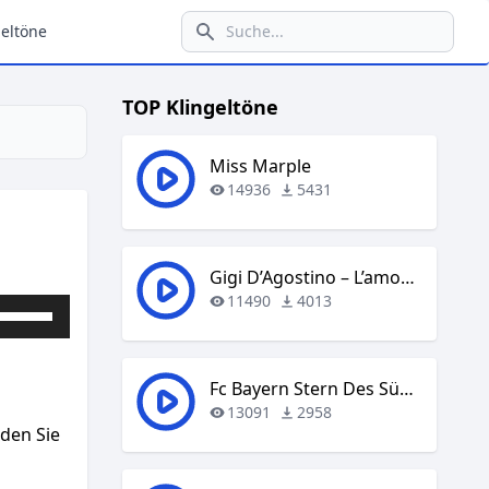
eltöne
TOP Klingeltöne
Miss Marple
14936
5431
Gigi D’Agostino – L’amour Toujours
11490
4013
Pfeiltasten
Hoch/Runter
benutzen,
um
Fc Bayern Stern Des Südens
die
13091
2958
aden Sie
Lautstärke
zu