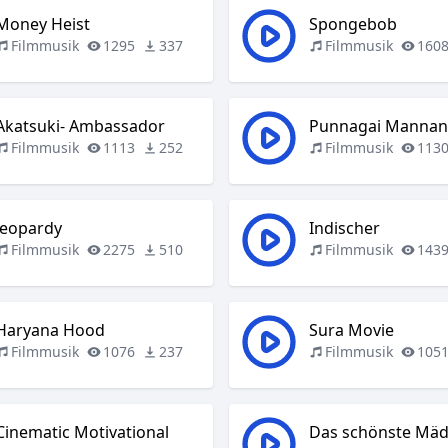
Money Heist
Spongebob
Filmmusik
1295
337
Filmmusik
160
Akatsuki- Ambassador
Punnagai Manna
Filmmusik
1113
252
Filmmusik
113
Jeopardy
Indischer
Filmmusik
2275
510
Filmmusik
143
Haryana Hood
Sura Movie
Filmmusik
1076
237
Filmmusik
105
Cinematic Motivational