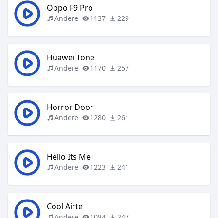
Oppo F9 Pro
Andere
1137
229
Huawei Tone
Andere
1170
257
Horror Door
Andere
1280
261
Hello Its Me
Andere
1223
241
Cool Airte
Andere
1084
247