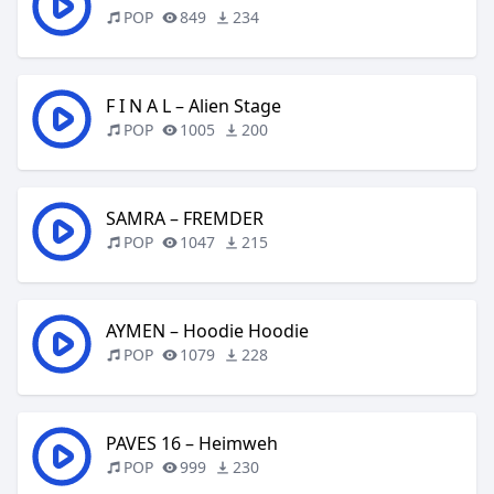
POP
849
234
F I N A L – Alien Stage
POP
1005
200
SAMRA – FREMDER
POP
1047
215
AYMEN – Hoodie Hoodie
POP
1079
228
PAVES 16 – Heimweh
POP
999
230