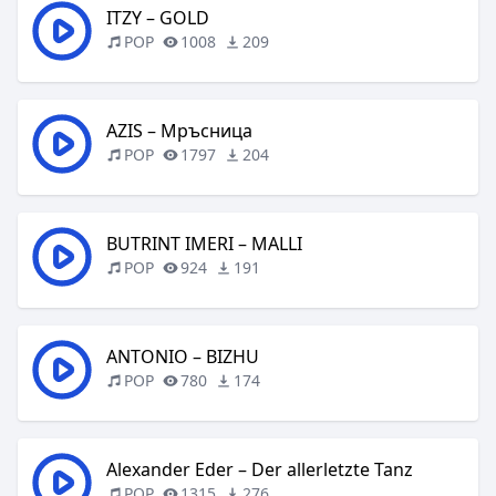
ITZY – GOLD
POP
1008
209
AZIS – Мръсница
POP
1797
204
BUTRINT IMERI – MALLI
POP
924
191
ANTONIO – BIZHU
POP
780
174
Alexander Eder – Der allerletzte Tanz
POP
1315
276