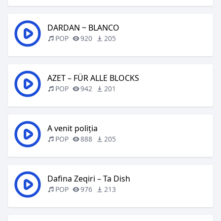
DARDAN ~ BLANCO
POP
920
205
AZET – FÜR ALLE BLOCKS
POP
942
201
A venit poliția
POP
888
205
Dafina Zeqiri – Ta Dish
POP
976
213