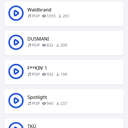
Waldbrand
POP
1055
261
DUSMANI
POP
832
209
F**KIN‘ 1
POP
932
199
Spotlight
POP
945
237
TKÜ