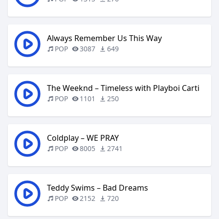
Always Remember Us This Way
POP
3087
649
The Weeknd – Timeless with Playboi Carti
POP
1101
250
Coldplay – WE PRAY
POP
8005
2741
Teddy Swims – Bad Dreams
POP
2152
720