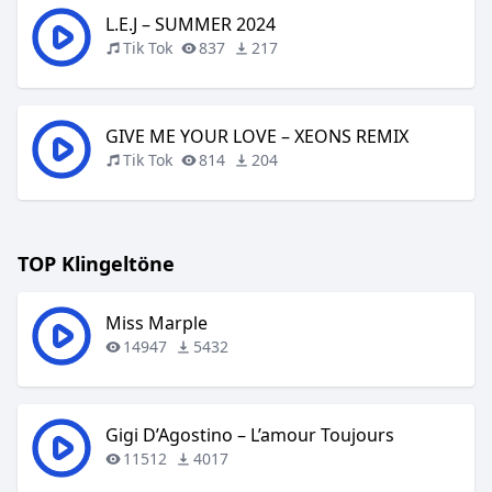
L.E.J – SUMMER 2024
Tik Tok
837
217
GIVE ME YOUR LOVE – XEONS REMIX
Tik Tok
814
204
TOP Klingeltöne
Miss Marple
14947
5432
Gigi D’Agostino – L’amour Toujours
11512
4017