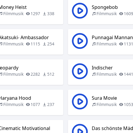
Money Heist
Spongebob
Filmmusik
1297
338
Filmmusik
160
Akatsuki- Ambassador
Punnagai Manna
Filmmusik
1115
254
Filmmusik
113
Jeopardy
Indischer
Filmmusik
2282
512
Filmmusik
144
Haryana Hood
Sura Movie
Filmmusik
1077
237
Filmmusik
105
Cinematic Motivational