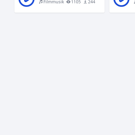
Filmmusik
1105
244