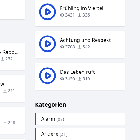
Frühling im Viertel
3431
336
Achtung und Respekt
3708
542
Cotneus – Memory Rebooted
252
Das Leben ruft
3450
519
ow
5
211
Kategorien
Alarm
(87)
1
248
Andere
(31)