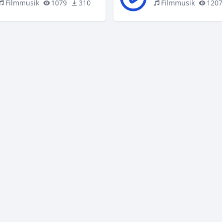
Filmmusik
1079
310
Filmmusik
120