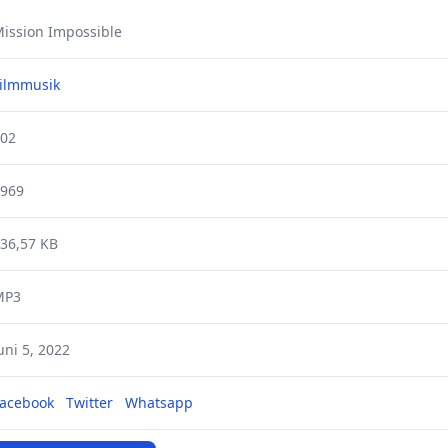
ission Impossible
ilmmusik
02
969
36,57 KB
MP3
uni 5, 2022
acebook
Twitter
Whatsapp