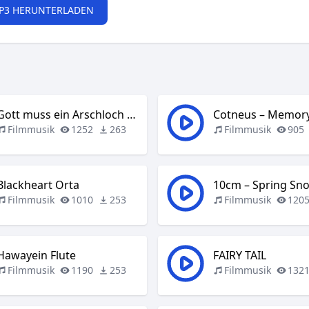
P3 HERUNTERLADEN
Gott muss ein Arschloch sein
Filmmusik
1252
263
Filmmusik
905
Blackheart Orta
10cm – Spring Sn
Filmmusik
1010
253
Filmmusik
120
Hawayein Flute
FAIRY TAIL
Filmmusik
1190
253
Filmmusik
132