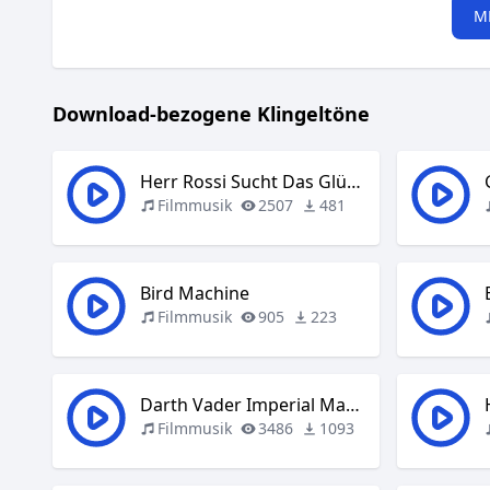
M
Download-bezogene Klingeltöne
Herr Rossi Sucht Das Glück
Filmmusik
2507
481
Bird Machine
Filmmusik
905
223
Darth Vader Imperial March
Filmmusik
3486
1093