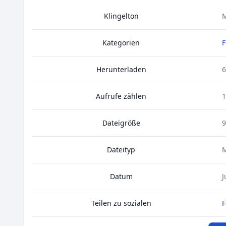
Klingelton
M
Kategorien
F
Herunterladen
6
Aufrufe zählen
1
Dateigröße
9
Dateityp
Datum
J
Teilen zu sozialen
F