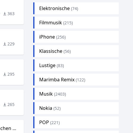
Elektronische
(74)
9
363
Filmmusik
(215)
iPhone
n
(256)
1
229
Klassische
(56)
Lustige
(83)
1
295
Marimba Remix
(122)
Musik
(2403)
3
265
Nokia
(52)
POP
(221)
Das schönste Mädchen der Welt