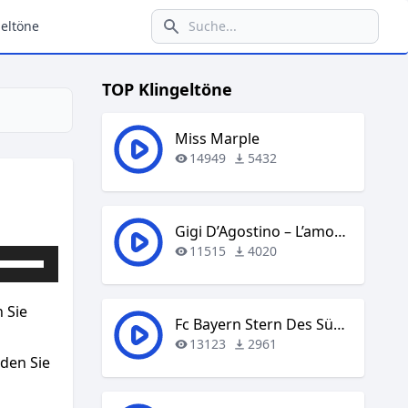
eltöne
TOP Klingeltöne
Miss Marple
14949
5432
Gigi D’Agostino – L’amour Toujours
11515
4020
Pfeiltasten
Hoch/Runter
benutzen,
 Sie
um
Fc Bayern Stern Des Südens
die
13123
2961
aden Sie
Lautstärke
zu