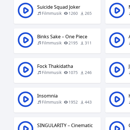
Suicide Squad Joker
Filmmusik
1260
265
Binks Sake – One Piece
Filmmusik
2195
311
Fock Thakidatha
Filmmusik
1075
246
Insomnia
Filmmusik
1952
443
SINGULARITY – Cinematic