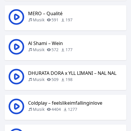
MERO – Qualité
Musik
591
197
Al Shami – Wein
Musik
572
177
DHURATA DORA x YLL LIMANI – NAL NAL
Musik
509
198
Coldplay – feelslikeimfallinginlove
Musik
4404
1277