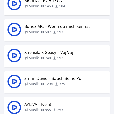
МОЯТА ПРИНЦЕСА
Musik
1453
184
Bonez MC – Wenn du mich kennst
Musik
587
193
Xhensila x Geasy – Vaj Vaj
Musik
748
192
Shirin David – Bauch Beine Po
Musik
1294
379
AYLIVA – Nein!
Musik
855
253