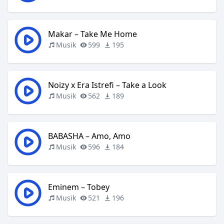
Makar – Take Me Home
Musik
599
195
Noizy x Era Istrefi – Take a Look
Musik
562
189
BABASHA – Amo, Amo
Musik
596
184
Eminem – Tobey
Musik
521
196