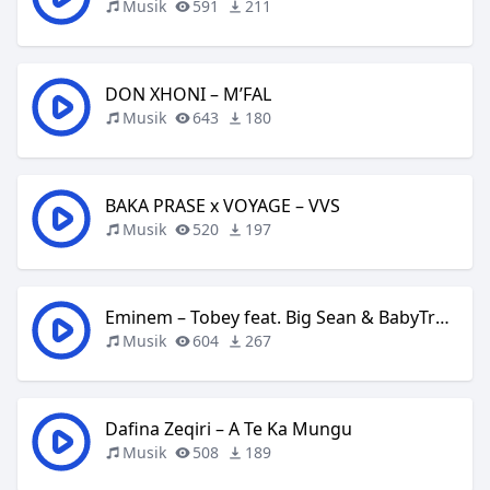
Musik
591
211
DON XHONI – M’FAL
Musik
643
180
BAKA PRASE x VOYAGE – VVS
Musik
520
197
Eminem – Tobey feat. Big Sean & BabyTron
Musik
604
267
Dafina Zeqiri – A Te Ka Mungu
Musik
508
189