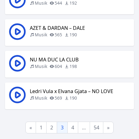
Musik
544
192
AZET & DARDAN – DALE
Musik
565
190
NU MA DUC LA CLUB
Musik
604
198
Ledri Vula x Elvana Gjata – NO LOVE
Musik
569
190
«
1
2
3
4
…
54
»