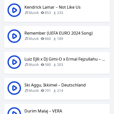
Kendrick Lamar – Not Like Us
Musik
853
233
Remember (UEFA EURO 2024 Song)
Musik
660
189
Luiz Ejlli x DJ Gimi-O x Ermal Fejzullahu – Mos Luj
Musik
580
203
Ski Aggu, Ikkimel – Deutschland
Musik
701
214
Durim Malaj – VERA