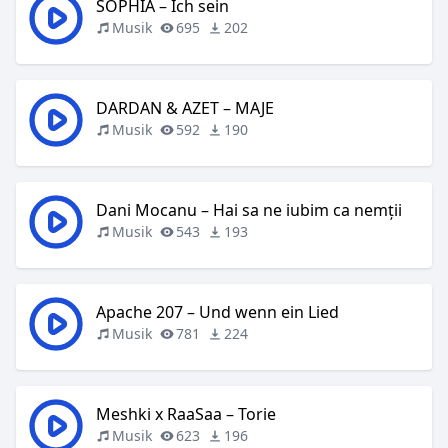
SOPHIA – Ich sein
Musik
695
202
DARDAN & AZET – MAJE
Musik
592
190
Dani Mocanu – Hai sa ne iubim ca nemții
Musik
543
193
Apache 207 – Und wenn ein Lied
Musik
781
224
Meshki x RaaSaa – Torie
Musik
623
196