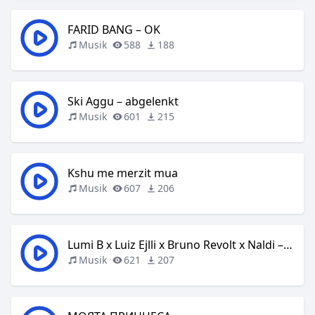
FARID BANG – OK
Musik
588
188
Ski Aggu – abgelenkt
Musik
601
215
Kshu me merzit mua
Musik
607
206
Lumi B x Luiz Ejlli x Bruno Revolt x Naldi – Do Pi
Musik
621
207