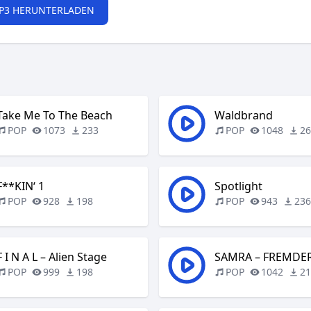
P3 HERUNTERLADEN
Take Me To The Beach
Waldbrand
POP
1073
233
POP
1048
2
F**KIN‘ 1
Spotlight
POP
928
198
POP
943
23
F I N A L – Alien Stage
SAMRA – FREMDE
POP
999
198
POP
1042
2