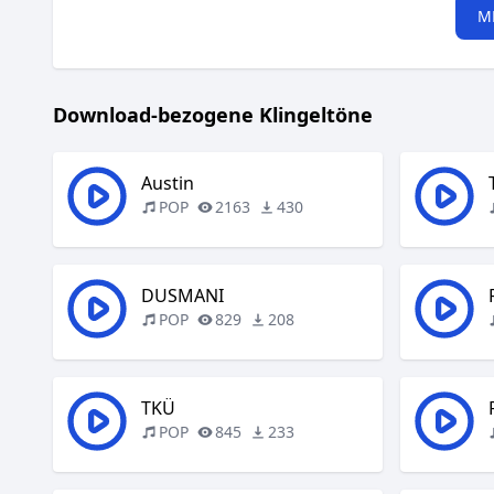
M
Download-bezogene Klingeltöne
Austin
POP
2163
430
DUSMANI
POP
829
208
TKÜ
POP
845
233