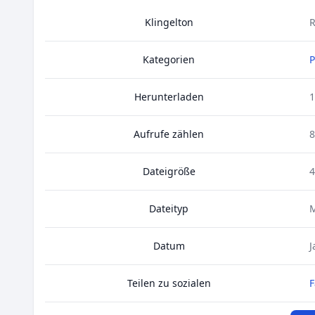
Klingelton
R
Kategorien
Herunterladen
1
Aufrufe zählen
8
Dateigröße
4
Dateityp
Datum
J
Teilen zu sozialen
F