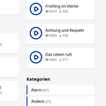
Frühling im Viertel
3419
335
Achtung und Respekt
3695
539
60
Das Leben ruft
3442
517
6
Kategorien
R
Alarm
(87)
13
Andere
(31)