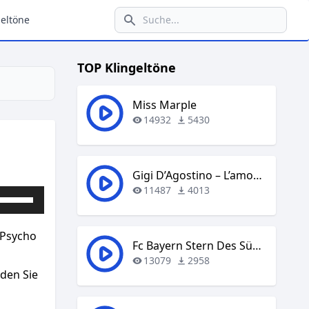
eltöne
TOP Klingeltöne
Miss Marple
14932
5430
Gigi D’Agostino – L’amour Toujours
11487
4013
Pfeiltasten
Hoch/Runter
benutzen,
– Psycho
um
Fc Bayern Stern Des Südens
die
13079
2958
aden Sie
Lautstärke
zu