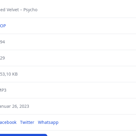
ed Velvet – Psycho
POP
94
29
53,10 KB
MP3
anuar 26, 2023
acebook
Twitter
Whatsapp