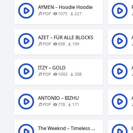
AYMEN – Hoodie Hoodie
POP
1075
227
AZET – FÜR ALLE BLOCKS
POP
938
199
ITZY – GOLD
POP
1002
208
ANTONIO – BIZHU
POP
778
171
The Weeknd – Timeless with Playboi Carti