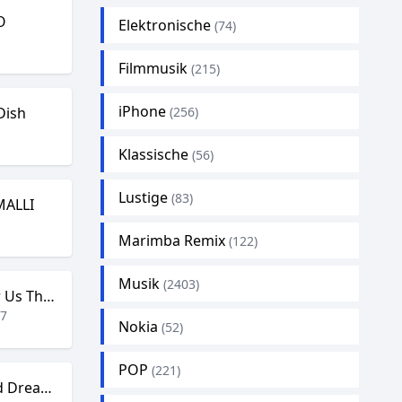
O
Elektronische
(74)
4
Filmmusik
(215)
iPhone
 Dish
(256)
2
Klassische
(56)
Lustige
(83)
MALLI
9
Marimba Remix
(122)
Musik
(2403)
Always Remember Us This Way
47
Nokia
(52)
POP
(221)
Teddy Swims – Bad Dreams