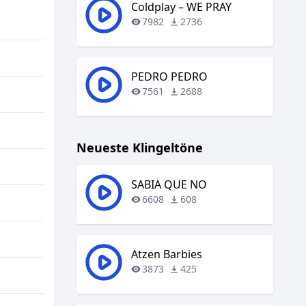
regeln.
Coldplay – WE PRAY
7982
2736
PEDRO PEDRO
7561
2688
Neueste Klingeltöne
SABIA QUE NO
6608
608
Atzen Barbies
3873
425