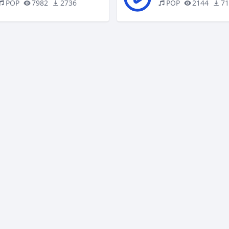
POP
7982
2736
POP
2144
7