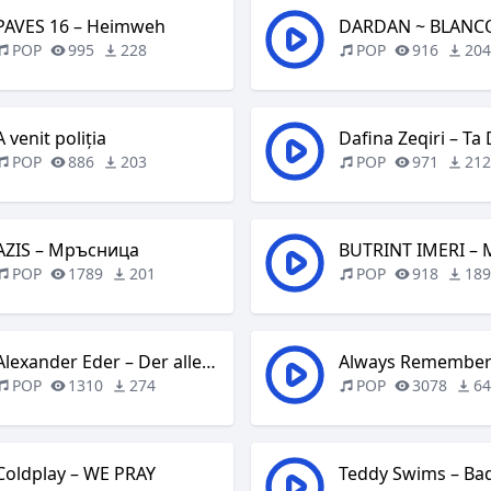
PAVES 16 – Heimweh
DARDAN ~ BLANC
POP
995
228
POP
916
20
A venit poliția
Dafina Zeqiri – Ta
POP
886
203
POP
971
21
AZIS – Мръсница
BUTRINT IMERI – 
POP
1789
201
POP
918
18
Alexander Eder – Der allerletzte Tanz
POP
1310
274
POP
3078
6
Coldplay – WE PRAY