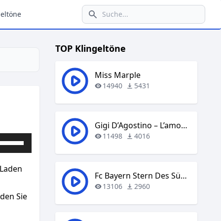
eltöne
TOP Klingeltöne
Miss Marple
14940
5431
Gigi D’Agostino – L’amour Toujours
11498
4016
Pfeiltasten
Hoch/Runter
benutzen,
 Laden
um
Fc Bayern Stern Des Südens
die
13106
2960
aden Sie
Lautstärke
zu