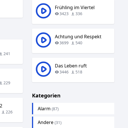
Frühling im Viertel
3423
336
Achtung und Respekt
3699
540
241
Das Leben ruft
3446
518
229
Kategorien
2
Alarm
(87)
226
Andere
(31)