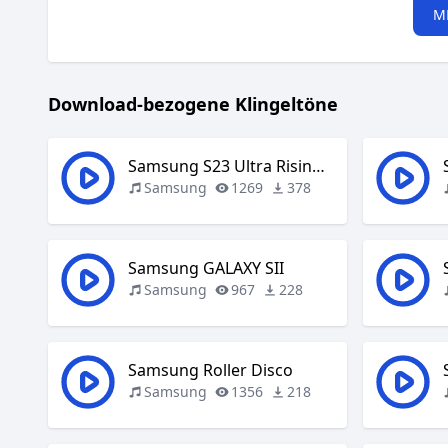
M
Download-bezogene Klingeltöne
Samsung S23 Ultra Rising Sun
Samsung
1269
378
Samsung GALAXY SII
Samsung
967
228
Samsung Roller Disco
Samsung
1356
218