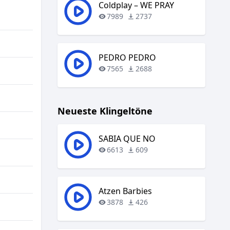
regeln.
Coldplay – WE PRAY
7989
2737
PEDRO PEDRO
7565
2688
Neueste Klingeltöne
SABIA QUE NO
6613
609
Atzen Barbies
3878
426