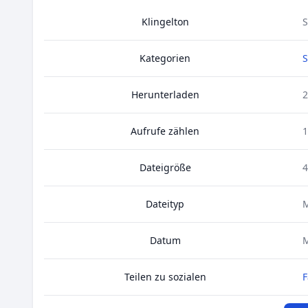
Klingelton
S
Kategorien
Herunterladen
2
Aufrufe zählen
1
Dateigröße
4
Dateityp
Datum
M
Teilen zu sozialen
F