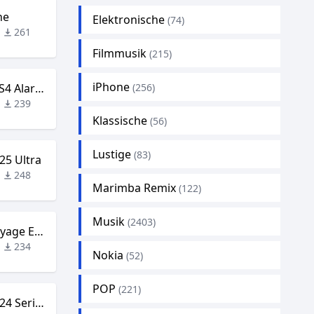
ne
Elektronische
(74)
261
Filmmusik
(215)
iPhone
Samsung GALAXY S4 Alarms
(256)
239
Klassische
(56)
Lustige
(83)
25 Ultra
248
Marimba Remix
(122)
Musik
(2403)
Samsung – The Voyage EDM
234
Nokia
(52)
POP
(221)
Samsung Galaxy S24 Series One UI 6