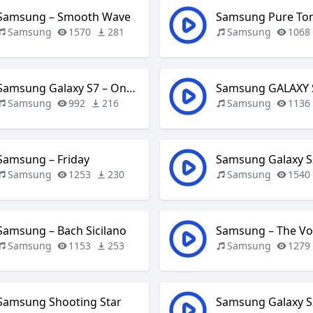
Samsung – Smooth Wave
Samsung Pure To
Samsung
1570
281
Samsung
1068
Samsung Galaxy S7 – One Step Forward
Samsung
992
216
Samsung
1136
Samsung – Friday
Samsung Galaxy S
Samsung
1253
230
Samsung
1540
Samsung – Bach Sicilano
Samsung
1153
253
Samsung
1279
Samsung Shooting Star