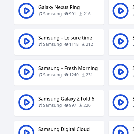
Galaxy Nexus Ring
Samsung
991
216
Samsung – Leisure time
Samsung
1118
212
Samsung – Fresh Morning
Samsung
1240
231
Samsung Galaxy Z Fold 6
Samsung
997
220
Samsung Digital Cloud