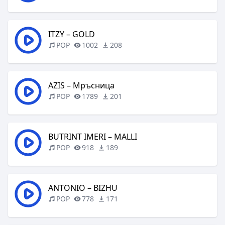
ITZY – GOLD
POP
1002
208
AZIS – Мръсница
POP
1789
201
BUTRINT IMERI – MALLI
POP
918
189
ANTONIO – BIZHU
POP
778
171