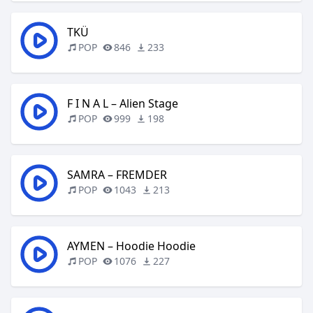
TKÜ
POP
846
233
F I N A L – Alien Stage
POP
999
198
SAMRA – FREMDER
POP
1043
213
AYMEN – Hoodie Hoodie
POP
1076
227