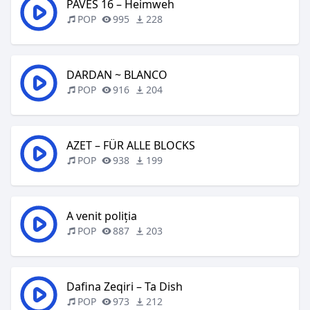
PAVES 16 – Heimweh
POP
995
228
DARDAN ~ BLANCO
POP
916
204
AZET – FÜR ALLE BLOCKS
POP
938
199
A venit poliția
POP
887
203
Dafina Zeqiri – Ta Dish
POP
973
212