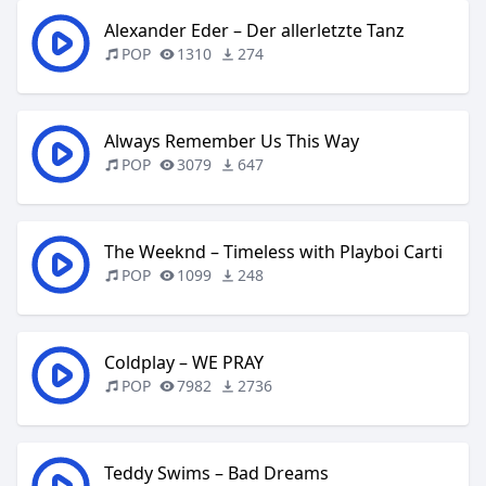
Alexander Eder – Der allerletzte Tanz
POP
1310
274
Always Remember Us This Way
POP
3079
647
The Weeknd – Timeless with Playboi Carti
POP
1099
248
Coldplay – WE PRAY
POP
7982
2736
Teddy Swims – Bad Dreams