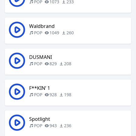
POP
1073
233
Waldbrand
POP
1049
260
DUSMANI
POP
829
208
F**KIN‘ 1
POP
928
198
Spotlight
POP
943
236