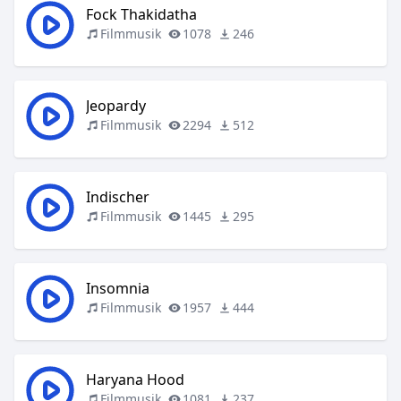
Fock Thakidatha
Filmmusik
1078
246
Jeopardy
Filmmusik
2294
512
Indischer
Filmmusik
1445
295
Insomnia
Filmmusik
1957
444
Haryana Hood
Filmmusik
1081
237