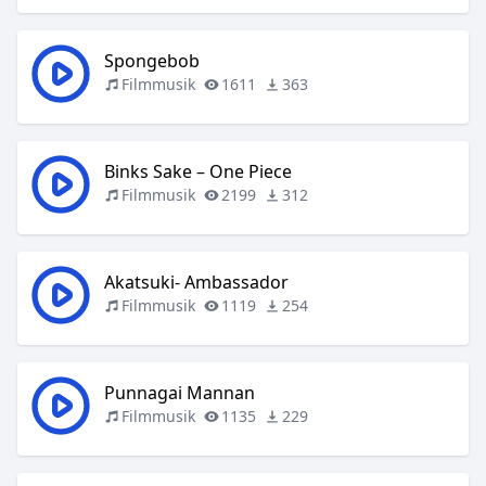
Spongebob
Filmmusik
1611
363
Binks Sake – One Piece
Filmmusik
2199
312
Akatsuki- Ambassador
Filmmusik
1119
254
Punnagai Mannan
Filmmusik
1135
229