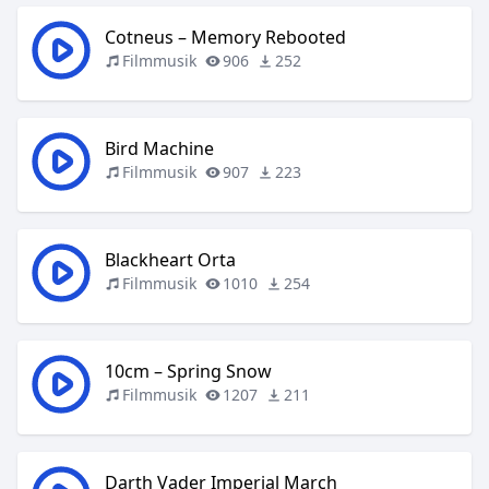
Cotneus – Memory Rebooted
Filmmusik
906
252
Bird Machine
Filmmusik
907
223
Blackheart Orta
Filmmusik
1010
254
10cm – Spring Snow
Filmmusik
1207
211
Darth Vader Imperial March