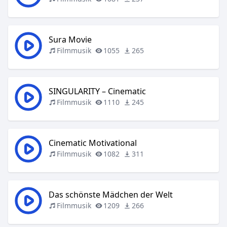
Sura Movie
Filmmusik
1055
265
SINGULARITY – Cinematic
Filmmusik
1110
245
Cinematic Motivational
Filmmusik
1082
311
Das schönste Mädchen der Welt
Filmmusik
1209
266