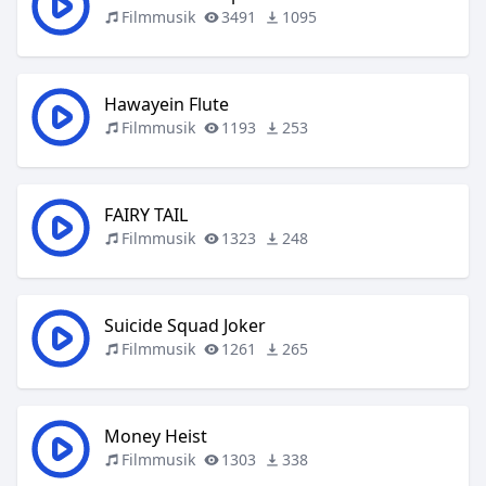
Filmmusik
3491
1095
Hawayein Flute
Filmmusik
1193
253
FAIRY TAIL
Filmmusik
1323
248
Suicide Squad Joker
Filmmusik
1261
265
Money Heist
Filmmusik
1303
338