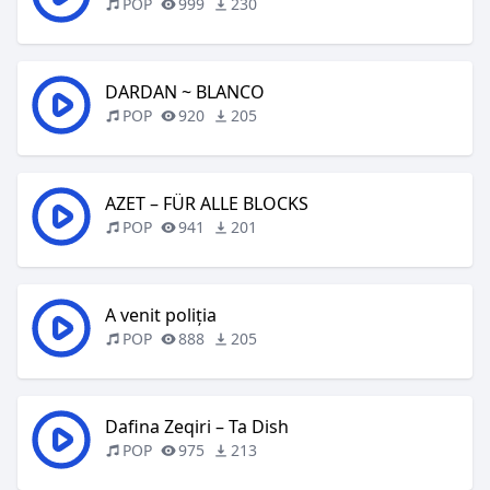
POP
999
230
DARDAN ~ BLANCO
POP
920
205
AZET – FÜR ALLE BLOCKS
POP
941
201
A venit poliția
POP
888
205
Dafina Zeqiri – Ta Dish
POP
975
213