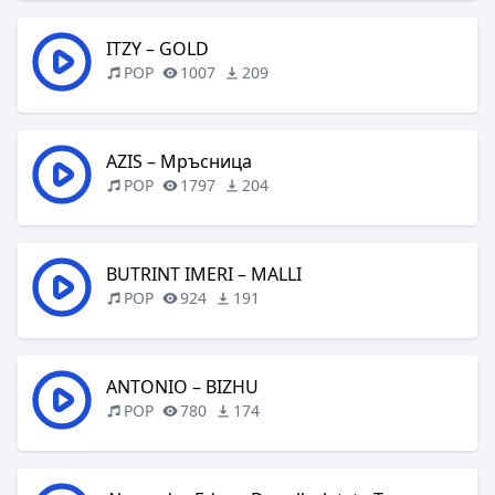
ITZY – GOLD
POP
1007
209
AZIS – Мръсница
POP
1797
204
BUTRINT IMERI – MALLI
POP
924
191
ANTONIO – BIZHU
POP
780
174