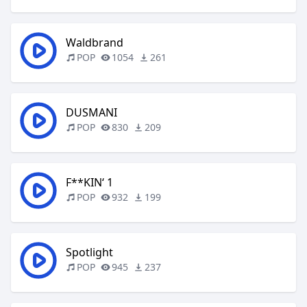
Waldbrand
POP
1054
261
DUSMANI
POP
830
209
F**KIN‘ 1
POP
932
199
Spotlight
POP
945
237