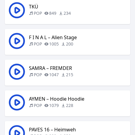
TKÜ
POP
849
234
F I N A L – Alien Stage
POP
1005
200
SAMRA – FREMDER
POP
1047
215
AYMEN – Hoodie Hoodie
POP
1079
228
PAVES 16 – Heimweh