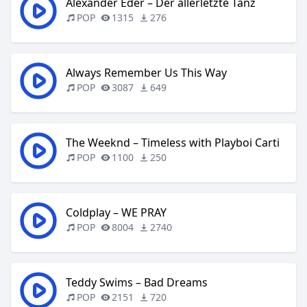
Alexander Eder – Der allerletzte Tanz
POP
1315
276
Always Remember Us This Way
POP
3087
649
The Weeknd – Timeless with Playboi Carti
POP
1100
250
Coldplay – WE PRAY
POP
8004
2740
Teddy Swims – Bad Dreams
POP
2151
720