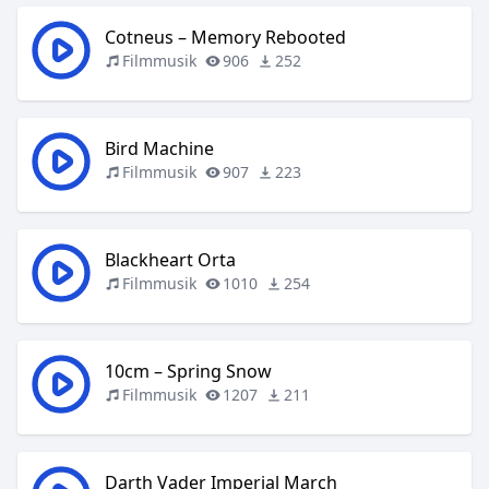
Cotneus – Memory Rebooted
Filmmusik
906
252
Bird Machine
Filmmusik
907
223
Blackheart Orta
Filmmusik
1010
254
10cm – Spring Snow
Filmmusik
1207
211
Darth Vader Imperial March