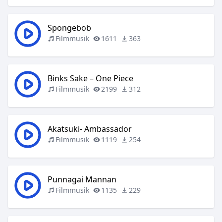
Spongebob
Filmmusik
1611
363
Binks Sake – One Piece
Filmmusik
2199
312
Akatsuki- Ambassador
Filmmusik
1119
254
Punnagai Mannan
Filmmusik
1135
229