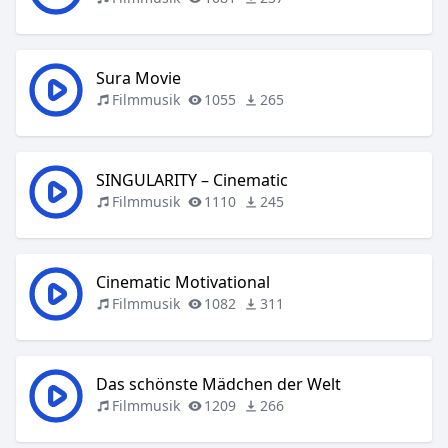
Sura Movie
Filmmusik
1055
265
SINGULARITY – Cinematic
Filmmusik
1110
245
Cinematic Motivational
Filmmusik
1082
311
Das schönste Mädchen der Welt
Filmmusik
1209
266