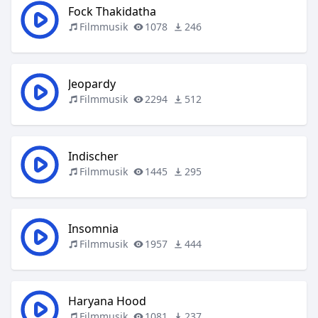
Fock Thakidatha
Filmmusik
1078
246
Jeopardy
Filmmusik
2294
512
Indischer
Filmmusik
1445
295
Insomnia
Filmmusik
1957
444
Haryana Hood
Filmmusik
1081
237