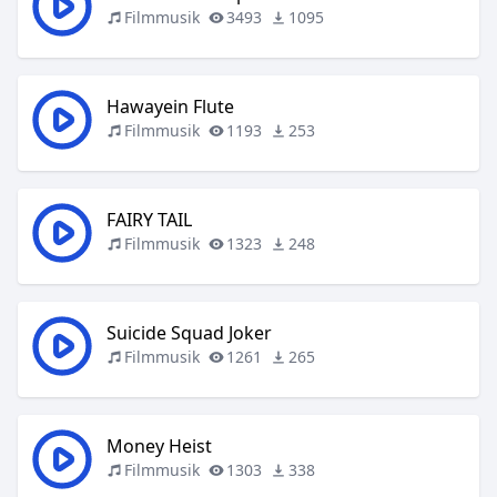
Filmmusik
3493
1095
Hawayein Flute
Filmmusik
1193
253
FAIRY TAIL
Filmmusik
1323
248
Suicide Squad Joker
Filmmusik
1261
265
Money Heist
Filmmusik
1303
338