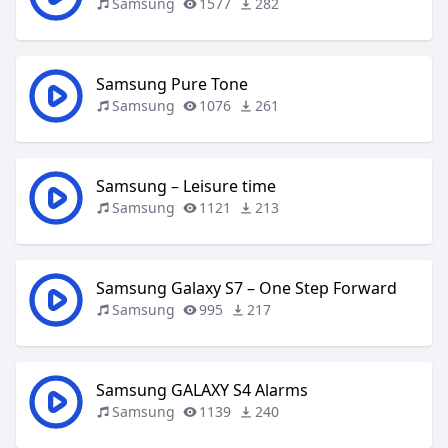
Samsung
1577
282
Samsung Pure Tone
Samsung
1076
261
Samsung – Leisure time
Samsung
1121
213
Samsung Galaxy S7 – One Step Forward
Samsung
995
217
Samsung GALAXY S4 Alarms
Samsung
1139
240