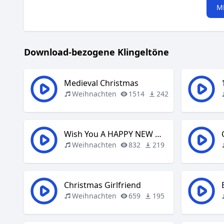
M
Download-bezogene Klingeltöne
Medieval Christmas
Weihnachten
1514
242
Wish You A HAPPY NEW YEAR
Weihnachten
832
219
Christmas Girlfriend
Weihnachten
659
195