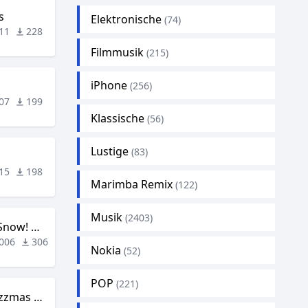
s
Elektronische
(74)
11
228
Filmmusik
(215)
iPhone
(256)
07
199
Klassische
(56)
Lustige
(83)
15
198
Marimba Remix
(122)
Musik
(2403)
Let It Snow! Let It Snow! Let It Snow!
006
306
Nokia
(52)
POP
(221)
All I Gyatt For Chrizzmas Is You