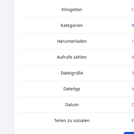
Klingelton
C
Kategorien
Herunterladen
1
Aufrufe zählen
6
Dateigröße
3
Dateityp
Datum
D
Teilen zu sozialen
F