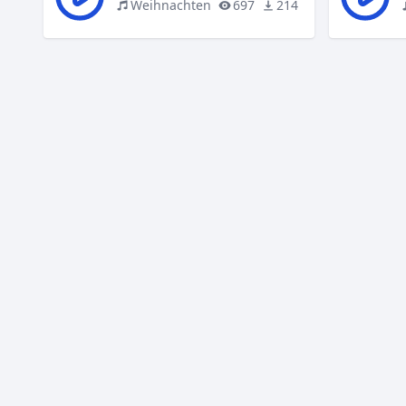
Weihnachten
697
214