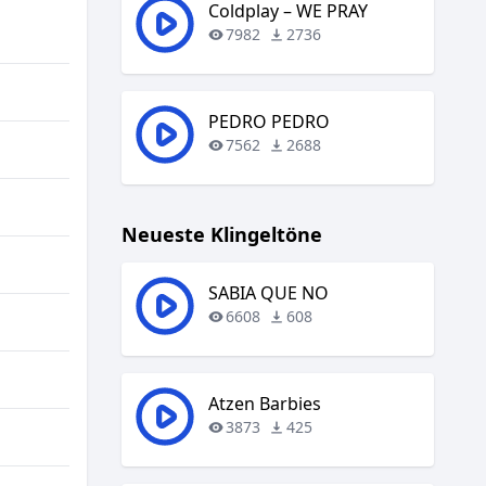
regeln.
Coldplay – WE PRAY
7982
2736
PEDRO PEDRO
7562
2688
Neueste Klingeltöne
SABIA QUE NO
6608
608
Atzen Barbies
3873
425