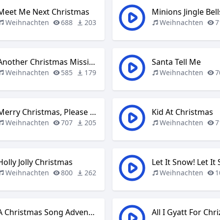
Meet Me Next Christmas
Minions Jingle Bell
Weihnachten
688
203
Weihnachten
7
Another Christmas Missing You
Santa Tell Me
Weihnachten
585
179
Weihnachten
7
Merry Christmas, Please Don’t Call
Kid At Christmas
Weihnachten
707
205
Weihnachten
7
Holly Jolly Christmas
Weihnachten
800
262
Weihnachten
1
A Christmas Song Adventure