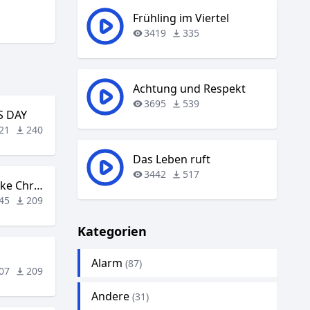
Frühling im Viertel
3419
335
Achtung und Respekt
3695
539
S DAY
21
240
Das Leben ruft
3442
517
You Make It Feel Like Christmas
45
209
Kategorien
Alarm
(87)
07
209
Andere
(31)