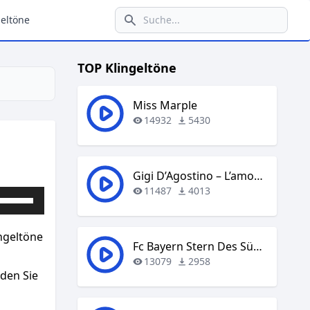
eltöne
TOP Klingeltöne
Miss Marple
14932
5430
Gigi D’Agostino – L’amour Toujours
11487
4013
Pfeiltasten
Hoch/Runter
benutzen,
ingeltöne
um
Fc Bayern Stern Des Südens
die
13079
2958
aden Sie
Lautstärke
zu