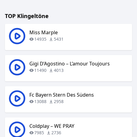
TOP Klingeltöne
Miss Marple
14935
5431
Gigi D’Agostino – L’amour Toujours
11490
4013
Fc Bayern Stern Des Südens
13088
2958
Coldplay – WE PRAY
7985
2736