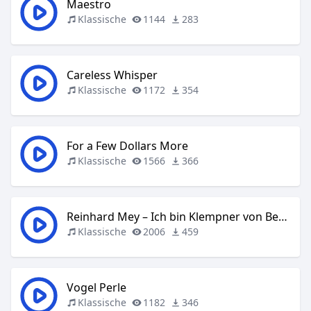
Maestro
Klassische
1144
283
Careless Whisper
Klassische
1172
354
For a Few Dollars More
Klassische
1566
366
Reinhard Mey – Ich bin Klempner von Beruf
Klassische
2006
459
Vogel Perle
Klassische
1182
346