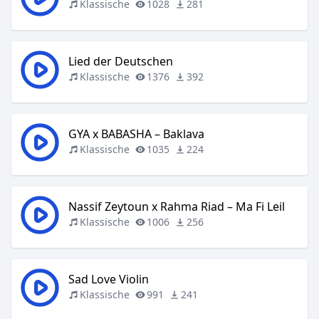
Klassische
1028
281
Lied der Deutschen
Klassische
1376
392
GYA x BABASHA – Baklava
Klassische
1035
224
Nassif Zeytoun x Rahma Riad – Ma Fi Leil
Klassische
1006
256
Sad Love Violin
Klassische
991
241