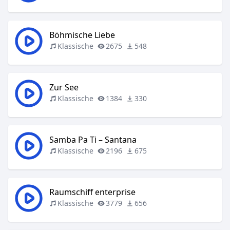
Böhmische Liebe
Klassische
2675
548
Zur See
Klassische
1384
330
Samba Pa Ti – Santana
Klassische
2196
675
Raumschiff enterprise
Klassische
3779
656