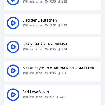
Klassische
1030
282
Lied der Deutschen
Klassische
1378
392
GYA x BABASHA – Baklava
Klassische
1035
224
Nassif Zeytoun x Rahma Riad – Ma Fi Leil
Klassische
1006
256
Sad Love Violin
Klassische
992
241