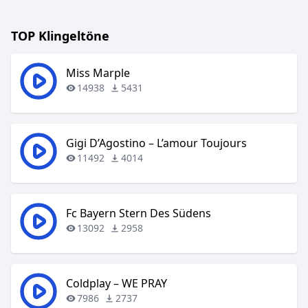
TOP Klingeltöne
Miss Marple
14938
5431
Gigi D’Agostino – L’amour Toujours
11492
4014
Fc Bayern Stern Des Südens
13092
2958
Coldplay – WE PRAY
7986
2737