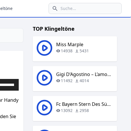
eltöne
TOP Klingeltöne
Miss Marple
14938
5431
Gigi D’Agostino – L’amour Toujours
11492
4014
Pfeiltasten
Hoch/Runter
benutzen,
Ihr Handy
um
Fc Bayern Stern Des Südens
die
13092
2958
aden Sie
Lautstärke
zu