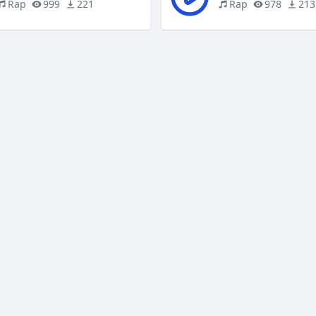
Rap
999
221
Rap
978
213