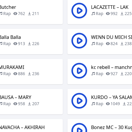
Butcher
LACAZETTE – LAK
Rap
762
211
Rap
992
225
Balla Balla
WENN DU MICH S
Rap
913
226
Rap
824
238
MURAKAMI
kc rebell – manch
Rap
886
236
Rap
927
220
BAUSA – MARY
KURDO – YA SALA
Rap
958
207
Rap
1049
22
NAVACHA – AKHIRAH
Bonez MC – 30 Ku