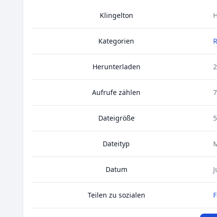
Klingelton
H
Kategorien
Herunterladen
2
Aufrufe zählen
7
Dateigröße
5
Dateityp
Datum
J
Teilen zu sozialen
F