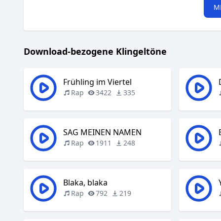
M
Download-bezogene Klingeltöne
Frühling im Viertel
Rap
3422
335
SAG MEINEN NAMEN
Rap
1911
248
Blaka, blaka
Rap
792
219