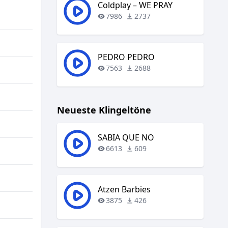
regeln.
Coldplay – WE PRAY
7986
2737
PEDRO PEDRO
7563
2688
Neueste Klingeltöne
SABIA QUE NO
6613
609
Atzen Barbies
3875
426