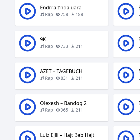
Ëndrra t’ndaluara
Rap
758
188
9K
Rap
733
211
AZET – TAGEBUCH
Rap
831
211
Olexesh – Bandog 2
Rap
965
211
Luiz Ejlli – Hajt Bab Hajt