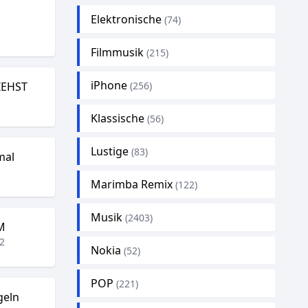
Elektronische
(74)
Filmmusik
(215)
iPhone
IEHST
(256)
Klassische
(56)
Lustige
(83)
mal
Marimba Remix
(122)
Musik
(2403)
M
2
Nokia
(52)
POP
(221)
geln