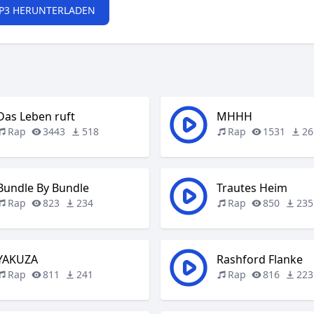
P3 HERUNTERLADEN
Das Leben ruft
MHHH
Rap
3443
518
Rap
1531
26
Bundle By Bundle
Trautes Heim
Rap
823
234
Rap
850
235
YAKUZA
Rashford Flanke
Rap
811
241
Rap
816
223