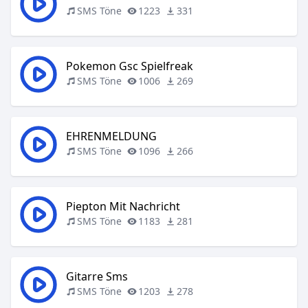
SMS Töne
1223
331
Pokemon Gsc Spielfreak
SMS Töne
1006
269
EHRENMELDUNG
SMS Töne
1096
266
Piepton Mit Nachricht
SMS Töne
1183
281
Gitarre Sms
SMS Töne
1203
278