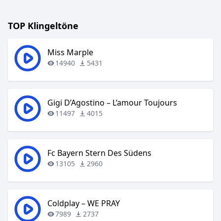
TOP Klingeltöne
Miss Marple
14940
5431
Gigi D’Agostino – L’amour Toujours
11497
4015
Fc Bayern Stern Des Südens
13105
2960
Coldplay – WE PRAY
7989
2737