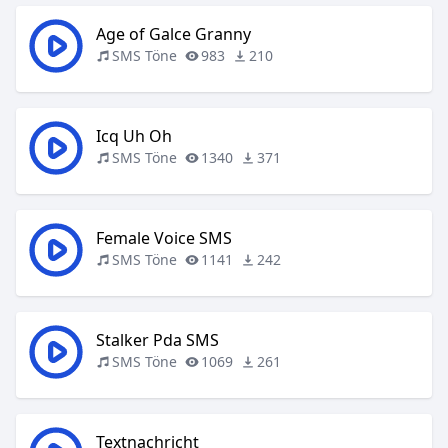
Age of Galce Granny
SMS Töne
983
210
Icq Uh Oh
SMS Töne
1340
371
Female Voice SMS
SMS Töne
1141
242
Stalker Pda SMS
SMS Töne
1069
261
Textnachricht