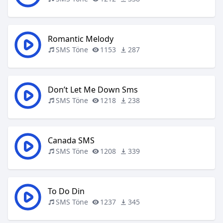
Romantic Melody
SMS Töne
1153
287
Don’t Let Me Down Sms
SMS Töne
1218
238
Canada SMS
SMS Töne
1208
339
To Do Din
SMS Töne
1237
345