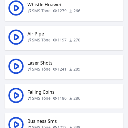
Whistle Huawei
SMS Töne
1279
266
Air Pipe
SMS Töne
1197
270
Laser Shots
SMS Töne
1241
285
Falling Coins
SMS Töne
1186
286
Business Sms
SMS Töne
1212
338