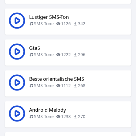
Lustiger SMS-Ton
SMS Töne
1126
342
Gta5
SMS Töne
1222
296
Beste orientalische SMS
SMS Töne
1112
268
Android Melody
SMS Töne
1238
270