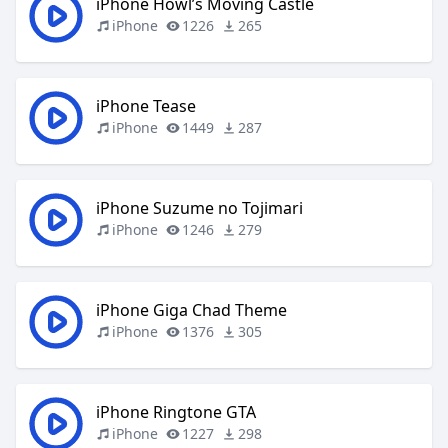
iPhone Howl’s Moving Castle
iPhone
1226
265
iPhone Tease
iPhone
1449
287
iPhone Suzume no Tojimari
iPhone
1246
279
iPhone Giga Chad Theme
iPhone
1376
305
iPhone Ringtone GTA
iPhone
1227
298