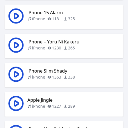
iPhone 15 Alarm
iPhone
1181
325
iPhone – Yoru Ni Kakeru
iPhone
1230
265
iPhone Slim Shady
iPhone
1363
338
Apple Jingle
iPhone
1227
289