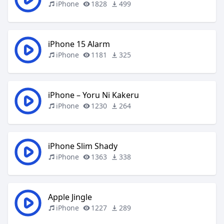
iPhone
1828
499
iPhone 15 Alarm
iPhone
1181
325
iPhone – Yoru Ni Kakeru
iPhone
1230
264
iPhone Slim Shady
iPhone
1363
338
Apple Jingle
iPhone
1227
289