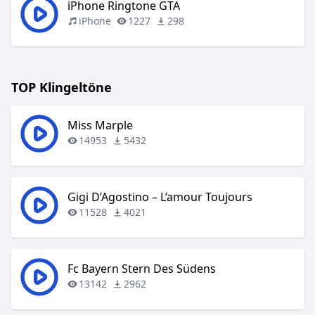
iPhone Ringtone GTA
iPhone
1227
298
TOP Klingeltöne
Miss Marple
14953
5432
Gigi D’Agostino – L’amour Toujours
11528
4021
Fc Bayern Stern Des Südens
13142
2962