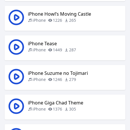
iPhone Howl’s Moving Castle
iPhone
1226
265
iPhone Tease
iPhone
1449
287
iPhone Suzume no Tojimari
iPhone
1246
279
iPhone Giga Chad Theme
iPhone
1376
305