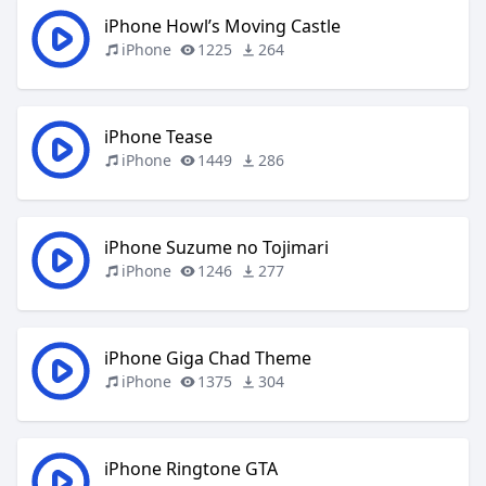
iPhone Howl’s Moving Castle
iPhone
1225
264
iPhone Tease
iPhone
1449
286
iPhone Suzume no Tojimari
iPhone
1246
277
iPhone Giga Chad Theme
iPhone
1375
304
iPhone Ringtone GTA