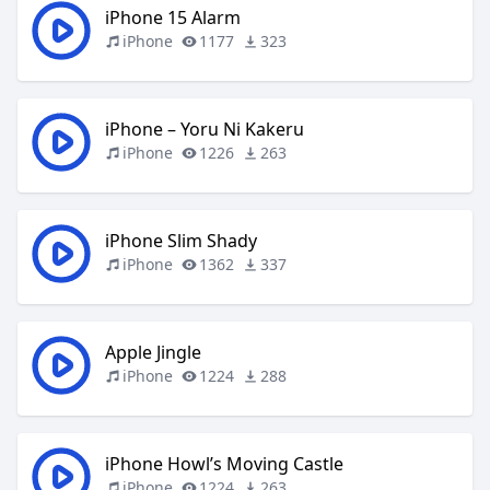
iPhone 15 Alarm
iPhone
1177
323
iPhone – Yoru Ni Kakeru
iPhone
1226
263
iPhone Slim Shady
iPhone
1362
337
Apple Jingle
iPhone
1224
288
iPhone Howl’s Moving Castle
iPhone
1224
263