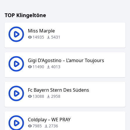
TOP Klingeltöne
Miss Marple
14935
5431
Gigi D’Agostino – L’amour Toujours
11490
4013
Fc Bayern Stern Des Südens
13088
2958
Coldplay – WE PRAY
7985
2736