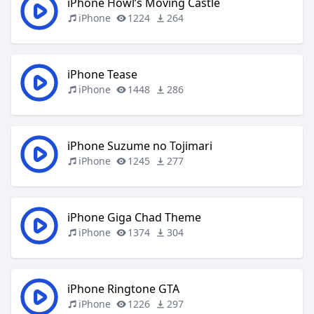
iPhone Howl’s Moving Castle
iPhone
1224
264
iPhone Tease
iPhone
1448
286
iPhone Suzume no Tojimari
iPhone
1245
277
iPhone Giga Chad Theme
iPhone
1374
304
iPhone Ringtone GTA
iPhone
1226
297