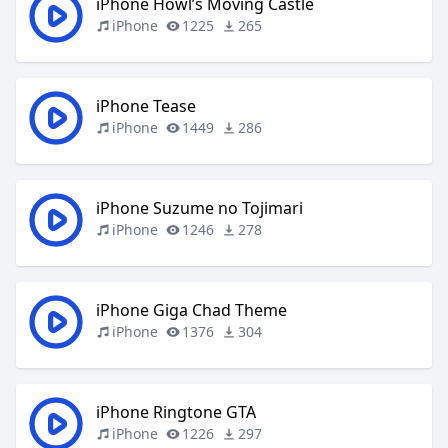
iPhone Howl’s Moving Castle
iPhone
1225
265
iPhone Tease
iPhone
1449
286
iPhone Suzume no Tojimari
iPhone
1246
278
iPhone Giga Chad Theme
iPhone
1376
304
iPhone Ringtone GTA
iPhone
1226
297