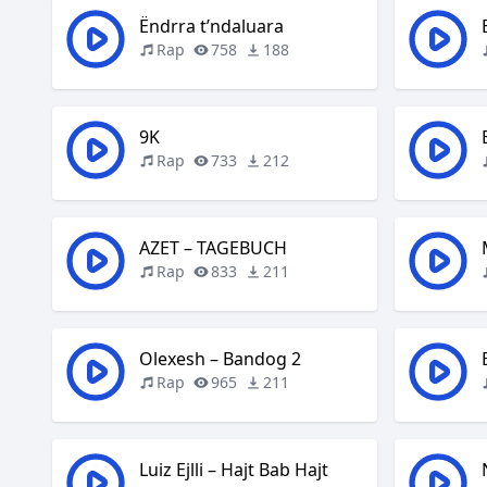
Ëndrra t’ndaluara
Rap
758
188
9K
Rap
733
212
AZET – TAGEBUCH
Rap
833
211
Olexesh – Bandog 2
Rap
965
211
Luiz Ejlli – Hajt Bab Hajt