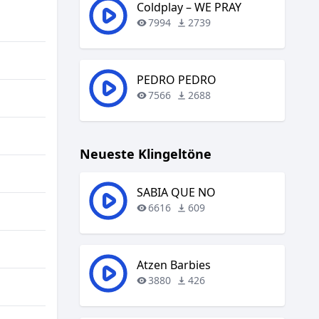
regeln.
Coldplay – WE PRAY
7994
2739
PEDRO PEDRO
7566
2688
Neueste Klingeltöne
SABIA QUE NO
6616
609
Atzen Barbies
3880
426