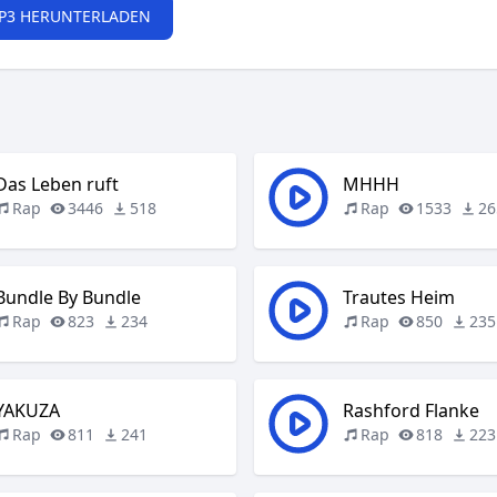
P3 HERUNTERLADEN
Das Leben ruft
MHHH
Rap
3446
518
Rap
1533
26
Bundle By Bundle
Trautes Heim
Rap
823
234
Rap
850
235
YAKUZA
Rashford Flanke
Rap
811
241
Rap
818
223