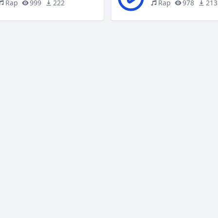
Rap
999
222
Rap
978
213