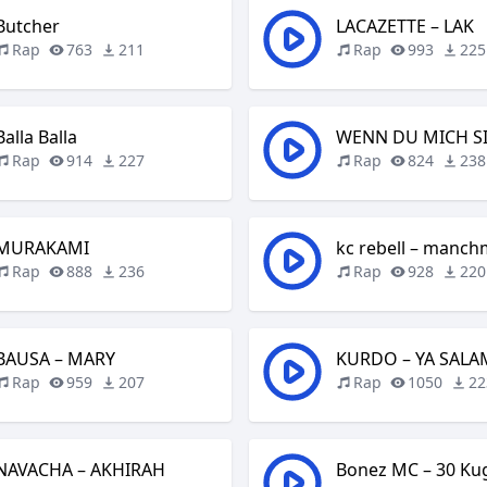
Butcher
LACAZETTE – LAK
Rap
763
211
Rap
993
225
Balla Balla
WENN DU MICH S
Rap
914
227
Rap
824
238
MURAKAMI
kc rebell – manch
Rap
888
236
Rap
928
220
BAUSA – MARY
KURDO – YA SALA
Rap
959
207
Rap
1050
22
NAVACHA – AKHIRAH
Bonez MC – 30 Ku