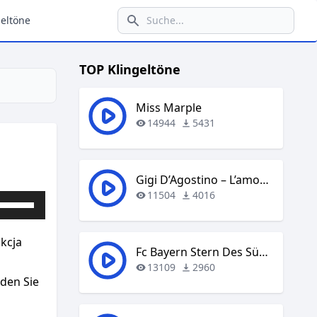
eltöne
TOP Klingeltöne
Miss Marple
14944
5431
Gigi D’Agostino – L’amour Toujours
11504
4016
Pfeiltasten
Hoch/Runter
benutzen,
akcja
um
Fc Bayern Stern Des Südens
die
13109
2960
aden Sie
Lautstärke
zu