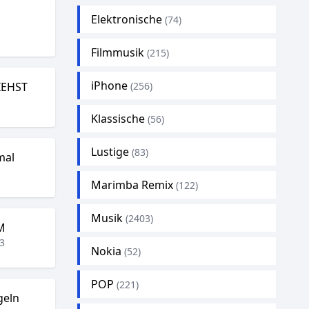
Elektronische
(74)
Filmmusik
(215)
iPhone
IEHST
(256)
Klassische
(56)
Lustige
(83)
mal
Marimba Remix
(122)
Musik
(2403)
M
3
Nokia
(52)
POP
(221)
geln