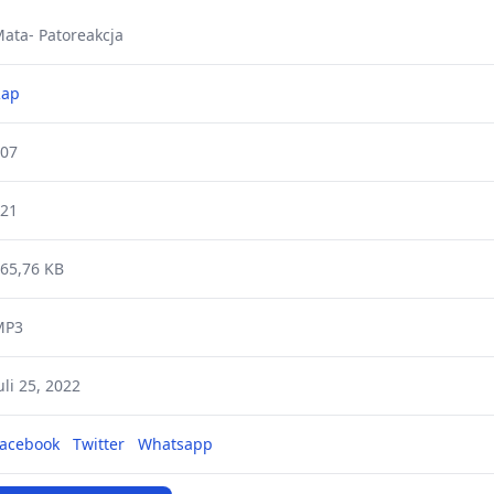
ata- Patoreakcja
Rap
07
21
65,76 KB
MP3
uli 25, 2022
acebook
Twitter
Whatsapp