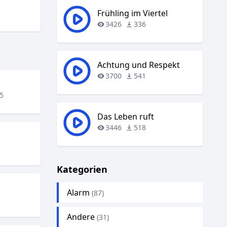
Frühling im Viertel
3426
336
Achtung und Respekt
3700
541
5
Das Leben ruft
3446
518
Kategorien
Alarm
(87)
Andere
(31)