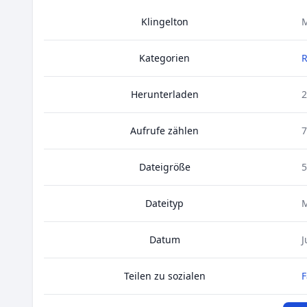
Klingelton
M
Kategorien
Herunterladen
2
Aufrufe zählen
7
Dateigröße
5
Dateityp
Datum
J
Teilen zu sozialen
F