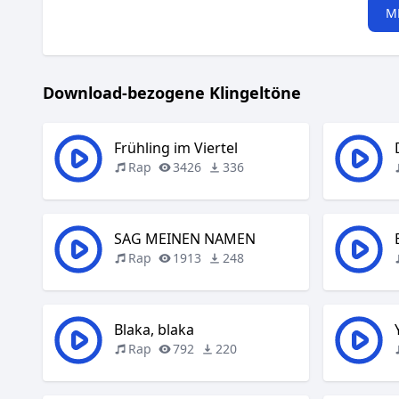
M
Download-bezogene Klingeltöne
Frühling im Viertel
Rap
3426
336
SAG MEINEN NAMEN
Rap
1913
248
Blaka, blaka
Rap
792
220