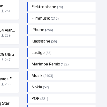
ne
Elektronische
(74)
261
Filmmusik
(215)
iPhone
Samsung GALAXY S4 Alarms
(256)
239
Klassische
(56)
Lustige
(83)
25 Ultra
247
Marimba Remix
(122)
Musik
(2403)
Samsung – The Voyage EDM
233
Nokia
(52)
POP
(221)
 Star