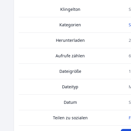
Klingelton
S
Kategorien
Herunterladen
2
Aufrufe zählen
6
Dateigröße
1
Dateityp
Datum
S
Teilen zu sozialen
F