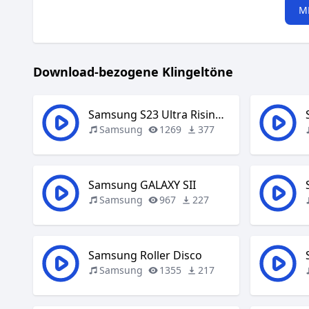
M
Download-bezogene Klingeltöne
Samsung S23 Ultra Rising Sun
Samsung
1269
377
Samsung GALAXY SII
Samsung
967
227
Samsung Roller Disco
Samsung
1355
217