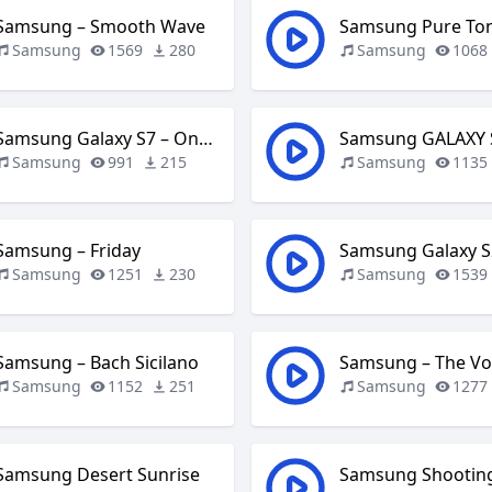
Samsung – Smooth Wave
Samsung Pure To
Samsung
1569
280
Samsung
1068
Samsung Galaxy S7 – One Step Forward
Samsung
991
215
Samsung
1135
Samsung – Friday
Samsung Galaxy S
Samsung
1251
230
Samsung
1539
Samsung – Bach Sicilano
Samsung
1152
251
Samsung
1277
Samsung Desert Sunrise
Samsung Shooting