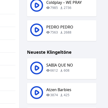
regeln.
Coldplay – WE PRAY
7985
2736
PEDRO PEDRO
7563
2688
Neueste Klingeltöne
SABIA QUE NO
6612
608
Atzen Barbies
3874
425