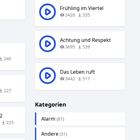
Frühling im Viertel
3420
335
Achtung und Respekt
3695
539
240
Das Leben ruft
3442
517
227
Kategorien
2
Alarm
(87)
225
Andere
(31)