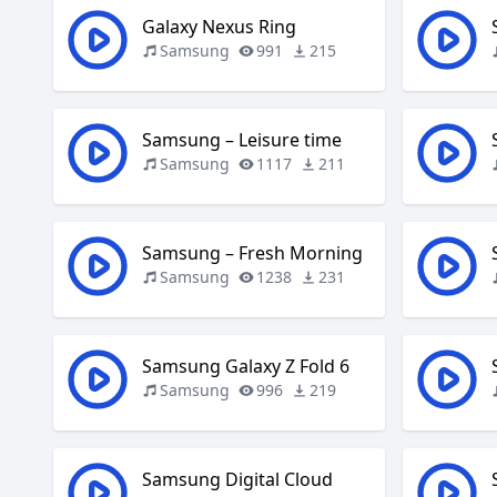
Galaxy Nexus Ring
Samsung
991
215
Samsung – Leisure time
Samsung
1117
211
Samsung – Fresh Morning
Samsung
1238
231
Samsung Galaxy Z Fold 6
Samsung
996
219
Samsung Digital Cloud