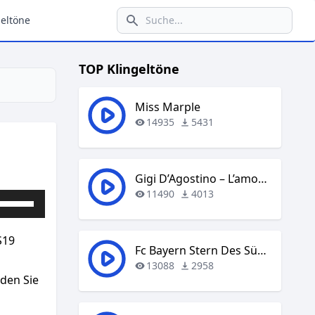
eltöne
TOP Klingeltöne
Miss Marple
14935
5431
Gigi D’Agostino – L’amour Toujours
11490
4013
Pfeiltasten
Hoch/Runter
benutzen,
S19
um
Fc Bayern Stern Des Südens
die
13088
2958
aden Sie
Lautstärke
zu