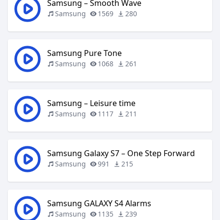
Samsung – Smooth Wave
Samsung
1569
280
Samsung Pure Tone
Samsung
1068
261
Samsung – Leisure time
Samsung
1117
211
Samsung Galaxy S7 – One Step Forward
Samsung
991
215
Samsung GALAXY S4 Alarms
Samsung
1135
239