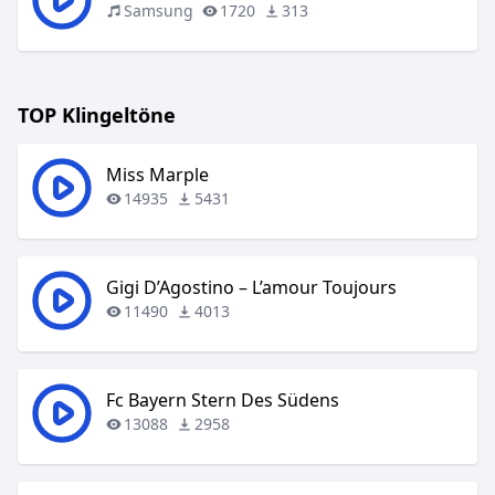
Samsung
1720
313
TOP Klingeltöne
Miss Marple
14935
5431
Gigi D’Agostino – L’amour Toujours
11490
4013
Fc Bayern Stern Des Südens
13088
2958