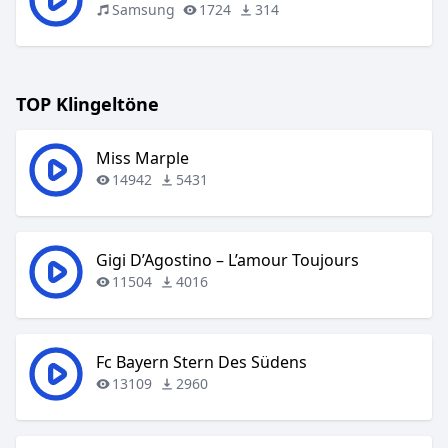
Samsung
1724
314
TOP Klingeltöne
Miss Marple
14942
5431
Gigi D’Agostino – L’amour Toujours
11504
4016
Fc Bayern Stern Des Südens
13109
2960