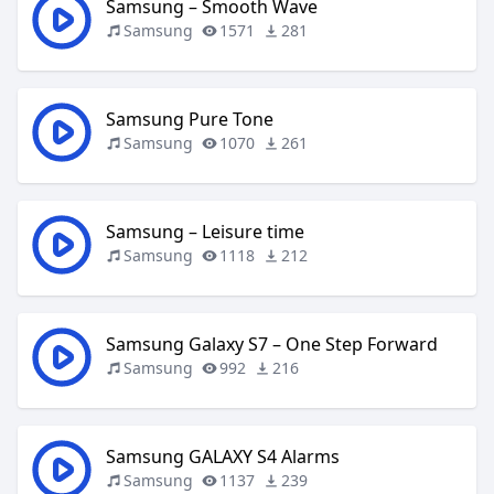
Samsung – Smooth Wave
Samsung
1571
281
Samsung Pure Tone
Samsung
1070
261
Samsung – Leisure time
Samsung
1118
212
Samsung Galaxy S7 – One Step Forward
Samsung
992
216
Samsung GALAXY S4 Alarms
Samsung
1137
239