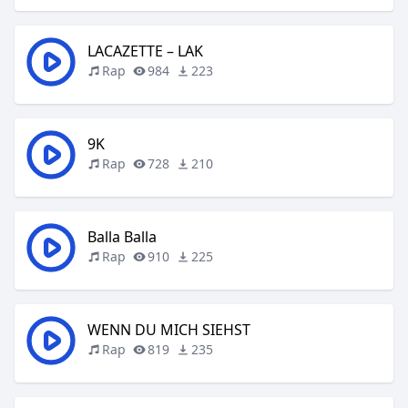
LACAZETTE – LAK
Rap
984
223
9K
Rap
728
210
Balla Balla
Rap
910
225
WENN DU MICH SIEHST
Rap
819
235