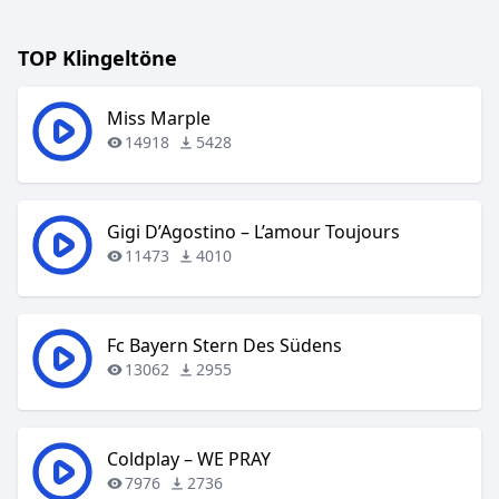
TOP Klingeltöne
Miss Marple
14918
5428
Gigi D’Agostino – L’amour Toujours
11473
4010
Fc Bayern Stern Des Südens
13062
2955
Coldplay – WE PRAY
7976
2736