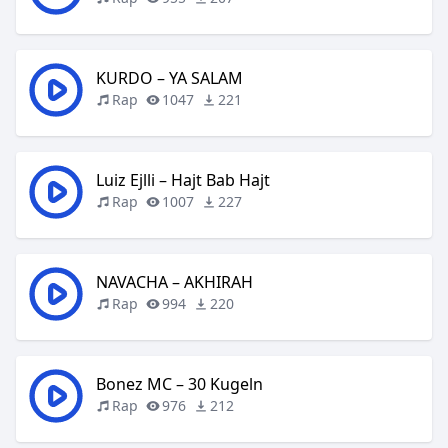
KURDO – YA SALAM
Rap
1047
221
Luiz Ejlli – Hajt Bab Hajt
Rap
1007
227
NAVACHA – AKHIRAH
Rap
994
220
Bonez MC – 30 Kugeln
Rap
976
212