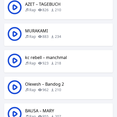
AZET – TAGEBUCH
Rap
826
210
MURAKAMI
Rap
883
234
kc rebell – manchmal
Rap
923
218
Olexesh – Bandog 2
Rap
962
210
BAUSA – MARY
Rap
955
207