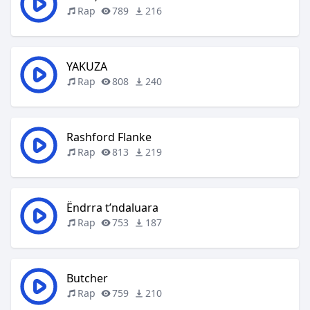
Rap
789
216
YAKUZA
Rap
808
240
Rashford Flanke
Rap
813
219
Ëndrra t’ndaluara
Rap
753
187
Butcher
Rap
759
210