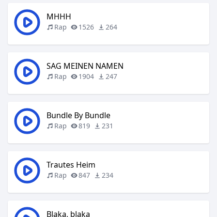
MHHH
Rap
1526
264
SAG MEINEN NAMEN
Rap
1904
247
Bundle By Bundle
Rap
819
231
Trautes Heim
Rap
847
234
Blaka, blaka