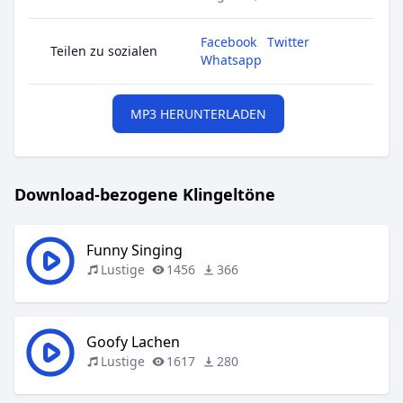
Facebook
Twitter
Teilen zu sozialen
Whatsapp
MP3 HERUNTERLADEN
Download-bezogene Klingeltöne
Funny Singing
Lustige
1456
366
Goofy Lachen
Lustige
1617
280