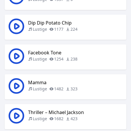
Dip Dip Potato Chip
Lustige
1177
224
Facebook Tone
Lustige
1254
238
Mamma
Lustige
1482
323
Thriller – Michael Jackson
Lustige
1682
423