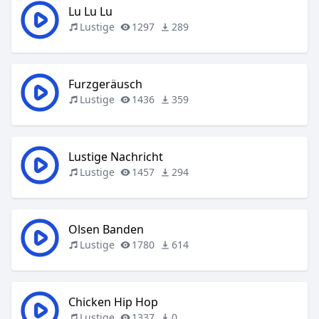
Lu Lu Lu
Lustige
1297
289
Furzgeräusch
Lustige
1436
359
Lustige Nachricht
Lustige
1457
294
Olsen Banden
Lustige
1780
614
Chicken Hip Hop
Lustige
1337
0