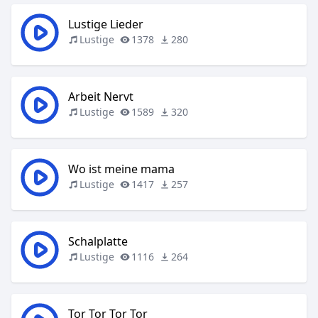
Lustige Lieder
Lustige
1378
280
Arbeit Nervt
Lustige
1589
320
Wo ist meine mama
Lustige
1417
257
Schalplatte
Lustige
1116
264
Tor Tor Tor Tor