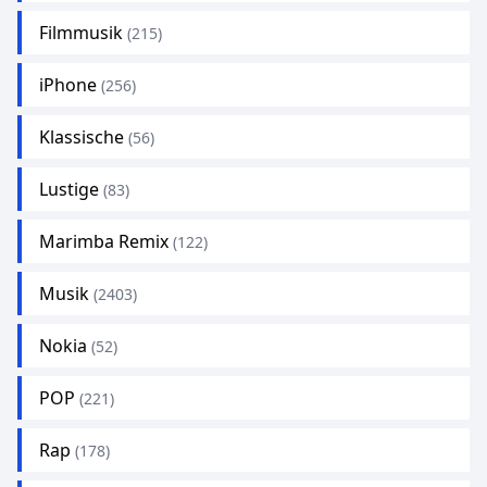
Filmmusik
(215)
iPhone
(256)
Klassische
(56)
Lustige
(83)
Marimba Remix
(122)
Musik
(2403)
Nokia
(52)
POP
(221)
Rap
(178)