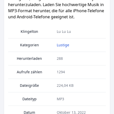
herunterzuladen. Laden Sie hochwertige Musik in
MP3-Format herunter, die für alle iPhone-Telefone
und Android-Telefone geeignet ist.
Klingelton
Lu Lu Lu
Kategorien
Lustige
Herunterladen
288
Aufrufe zählen
1294
Dateigröße
224,04 KB
Dateityp
MP3
Datum
Oktober 13, 2022