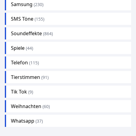
Samsung
(230)
SMS Töne
(155)
Soundeffekte
(864)
Spiele
(44)
Telefon
(115)
Tierstimmen
(91)
Tik Tok
(9)
Weihnachten
(60)
Whatsapp
(37)