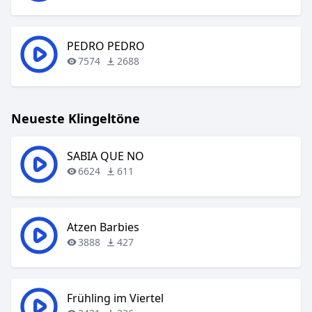
PEDRO PEDRO
7574
2688
Neueste Klingeltöne
SABIA QUE NO
6624
611
Atzen Barbies
3888
427
Frühling im Viertel