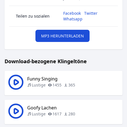
Facebook
Twitter
Teilen zu sozialen
Whatsapp
MP3 HERUNTERLADEN
Download-bezogene Klingeltöne
Funny Singing
Lustige
1455
365
Goofy Lachen
Lustige
1617
280