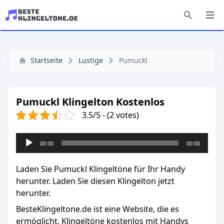
Startseite
Lustige
Pumuckl
Pumuckl Klingelton Kostenlos
3.5/5 - (2 votes)
Audio-
00:00
00:00
Player
Laden Sie Pumuckl Klingeltöne für Ihr Handy
herunter. Laden Sie diesen Klingelton jetzt
herunter.
BesteKlingeltone.de
ist eine Website, die es
ermöglicht, Klingeltöne kostenlos mit Handys