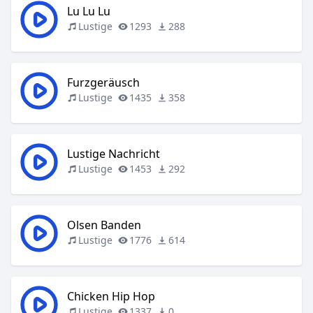
Lu Lu Lu
Lustige
1293
288
Furzgeräusch
Lustige
1435
358
Lustige Nachricht
Lustige
1453
292
Olsen Banden
Lustige
1776
614
Chicken Hip Hop
Lustige
1337
0