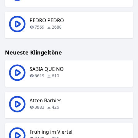
PEDRO PEDRO
7569
2688
Neueste Klingeltöne
SABIA QUE NO
6619
610
Atzen Barbies
3883
426
Frühling im Viertel