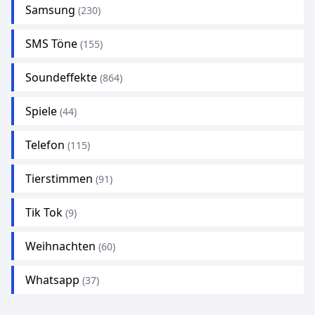
Samsung
(230)
SMS Töne
(155)
Soundeffekte
(864)
Spiele
(44)
Telefon
(115)
Tierstimmen
(91)
Tik Tok
(9)
Weihnachten
(60)
Whatsapp
(37)