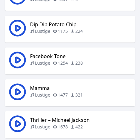
Dip Dip Potato Chip
Lustige
1175
224
Facebook Tone
Lustige
1254
238
Mamma
Lustige
1477
321
Thriller – Michael Jackson
Lustige
1678
422