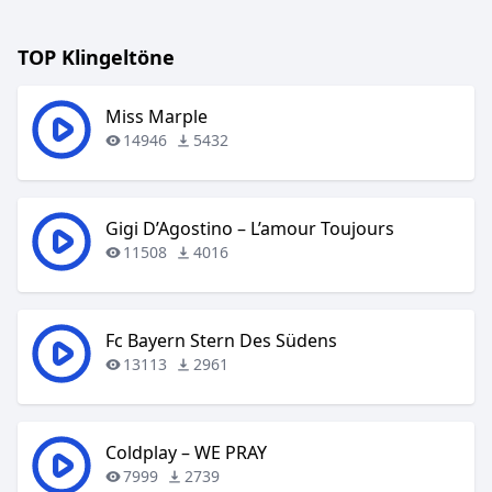
TOP Klingeltöne
Miss Marple
14946
5432
Gigi D’Agostino – L’amour Toujours
11508
4016
Fc Bayern Stern Des Südens
13113
2961
Coldplay – WE PRAY
7999
2739