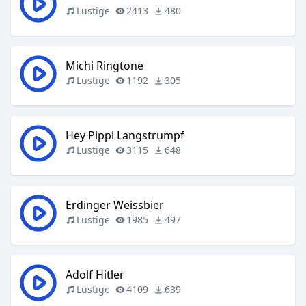
Lustige
2413
480
Michi Ringtone
Lustige
1192
305
Hey Pippi Langstrumpf
Lustige
3115
648
Erdinger Weissbier
Lustige
1985
497
Adolf Hitler
Lustige
4109
639