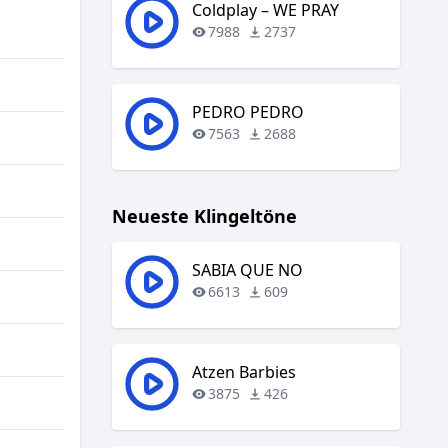
regeln.
Coldplay – WE PRAY
7988
2737
PEDRO PEDRO
7563
2688
Neueste Klingeltöne
SABIA QUE NO
6613
609
Atzen Barbies
3875
426