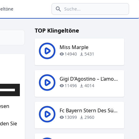
eltöne
TOP Klingeltöne
Miss Marple
14940
5431
Gigi D’Agostino – L’amour Toujours
11496
4014
Pfeiltasten
Hoch/Runter
benutzen,
esen
um
Fc Bayern Stern Des Südens
die
13099
2960
aden Sie
Lautstärke
zu