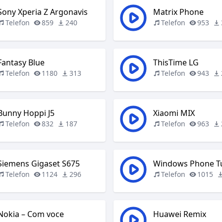
Sony Xperia Z Argonavis
Matrix Phone
Telefon
859
240
Telefon
953
Fantasy Blue
ThisTime LG
Telefon
1180
313
Telefon
943
Bunny Hoppi J5
Xiaomi MIX
Telefon
832
187
Telefon
963
Siemens Gigaset S675
Windows Phone T
Telefon
1124
296
Telefon
1015
Nokia – Com voce
Huawei Remix