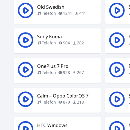
Old Swedish
Telefon
1241
441
Sony Kuma
Telefon
904
282
OnePlus 7 Pro
Telefon
928
267
Calm – Oppo ColorOS 7
Telefon
870
218
HTC Windows