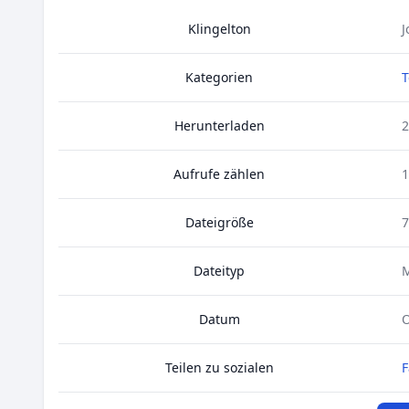
Klingelton
J
Kategorien
T
Herunterladen
2
Aufrufe zählen
1
Dateigröße
7
Dateityp
Datum
O
Teilen zu sozialen
F