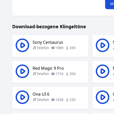
M
Download-bezogene Klingeltöne
Sony Centaurus
Telefon
1989
345
Red Magic 9 Pro
Telefon
1710
356
One UI 6
Telefon
1028
235