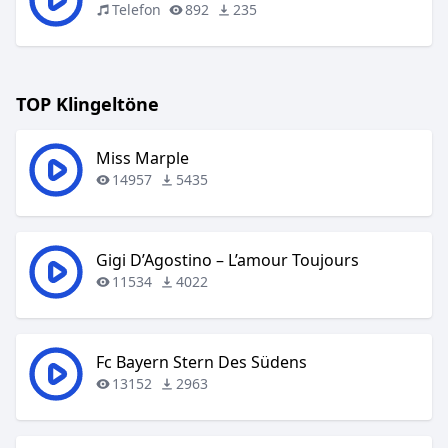
Telefon
892
235
TOP Klingeltöne
Miss Marple
14957
5435
Gigi D’Agostino – L’amour Toujours
11534
4022
Fc Bayern Stern Des Südens
13152
2963