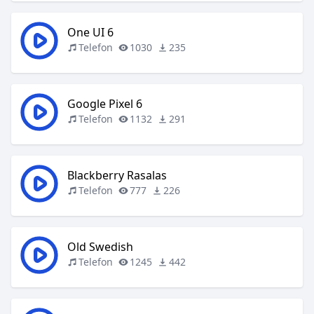
One UI 6
Telefon
1030
235
Google Pixel 6
Telefon
1132
291
Blackberry Rasalas
Telefon
777
226
Old Swedish
Telefon
1245
442